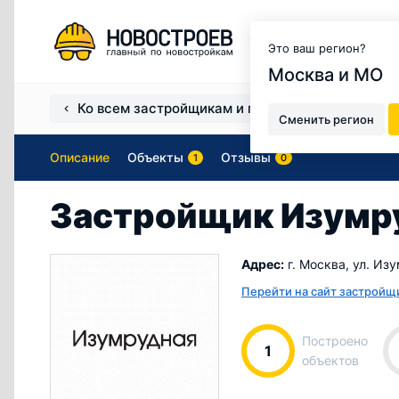
Москва и МО
Это ваш регион?
Москва и МО
Ко всем застройщикам и продавцам
Застро
Сменить регион
Описание
Объекты
Отзывы
1
0
Застройщик Изумр
Адрес:
г. Москва, ул. Из
Перейти на сайт застройщ
Построено
1
объектов