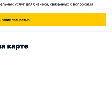
ельных услуг для бизнеса, связанных с вопросами
исание полностью
 застройщика приступила к возведению своего первого
с класса "бизнес" под названием "Изумрудная 24".
й станции в СВАО города Москвы.
а карте