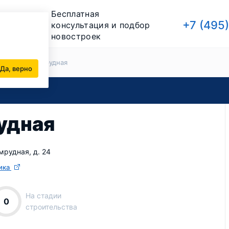
Бесплатная
+7 (495
консультация и подбор
новостроек
йщики
Изумрудная
Да, верно
удная
умрудная, д. 24
ика
На стадии
0
строительства