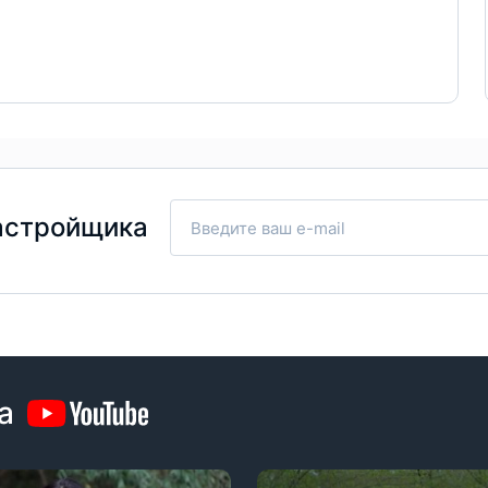
астройщика
а