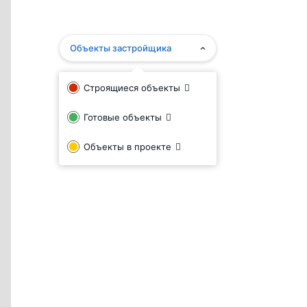
развиваться за счёт улучшения качества и ра
организации, с которой сотрудничает компания "СИТ
Объекты застройщика
Награды и социальная ответстве
Строящиеся объекты
Ежегодно компания "СИТИ21" собирает награды в
Готовые объекты
Awards, PROESTATE Awards и других. Специалисты
Объекты в проекте
его вклад в использование новых подходов в жилищ
тому, как развивают свою компанию её руководители
В свою очередь, в "СИТИ21" понимают ту ответст
ответственном бизнесе. Помимо строительства соц
для укрепления дружеских отношений между ж
девелопер принимает участие и в значимых благотв
восстановлен приют для детей-сирот на территор
берёт активное участие в строительстве объектов д