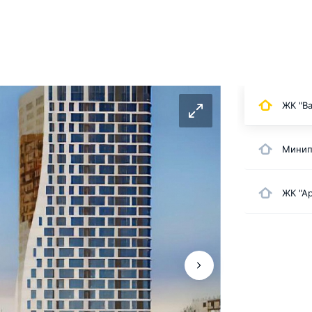
ЖК "Ва
Минип
ЖК "Ар