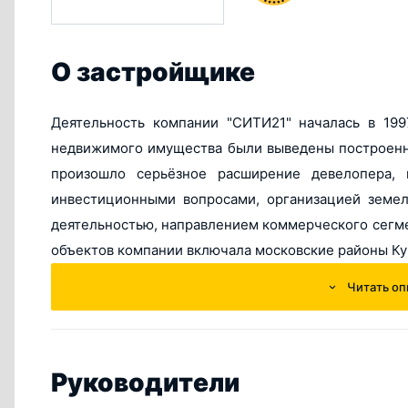
О застройщике
Деятельность компании "СИТИ21" началась в 199
недвижимого имущества были выведены построен
произошло серьёзное расширение девелопера, 
инвестиционными вопросами, организацией земел
деятельностью, направлением коммерческого сегме
объектов компании включала московские районы Ку
Читать оп
Постепенно развиваясь и расширяясь, девелопер "
строительства, в основу которой было заложе
необходимой социальной инфраструктурой в состав
недвижимости сформировался в 2010 году и получи
Руководители
жилищном строительстве в этом же году застро