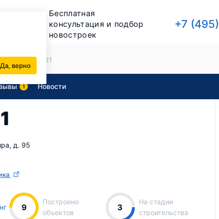
Бесплатная
+7 (495
консультация и подбор
новостроек
йщики
СИТИ21
Да, верно
зывы
Новости
1
1
ра, д. 95
ика
Построено
На стадии
9
3
нг
объектов
строительства