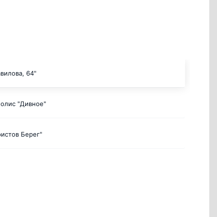
вилова, 64"
олис "Дивное"
истов Берег"