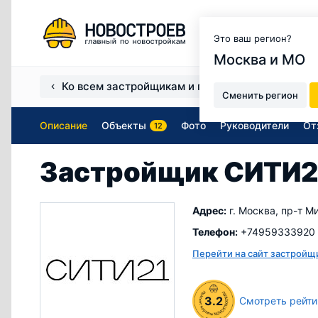
Москва и МО
Это ваш регион?
Москва и МО
Ко всем застройщикам и продавцам
Застро
Сменить регион
Описание
Объекты
Фото
Руководители
От
12
Застройщик СИТИ2
Адрес:
г. Москва, пр-т Ми
Телефон:
+74959333920
Перейти на сайт застройщ
3.2
Смотреть рейти