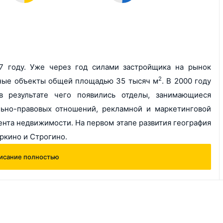
7 году. Уже через год силами застройщика на рынок
2
ные объекты общей площадью 35 тысяч м
. В 2000 году
в результате чего появились отделы, занимающиеся
ьно-правовых отношений, рекламной и маркетинговой
нта недвижимости. На первом этапе развития география
ркино и Строгино.
исание полностью
СИТИ21" начал вырабатывать свою концепцию жилищного
но создание самодостаточных мини-городов со всей
е мегаполисов. Окончательно новый продукт для рынка
л название миниполис. За применение новых подходов в
йщик был отмечен в рамках престижной премии RREF