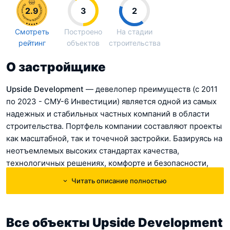
2.9
3
2
Смотреть
Построено
На стадии
рейтинг
объектов
строительства
О застройщике
Upside Development
— девелопер преимуществ (с 2011
по 2023 - СМУ-6 Инвестиции) является одной из самых
надежных и стабильных частных компаний в области
строительства. Портфель компании составляют проекты
как масштабной, так и точечной застройки. Базируясь на
неотъемлемых высоких стандартах качества,
технологичных решениях, комфорте и безопасности,
компания каждый раз создает уникальный
Читать описание полностью
инновационный проект, превосходящий ожидания
покупателей.
Все объекты Upside Development
Сегодня Upside Development – это: