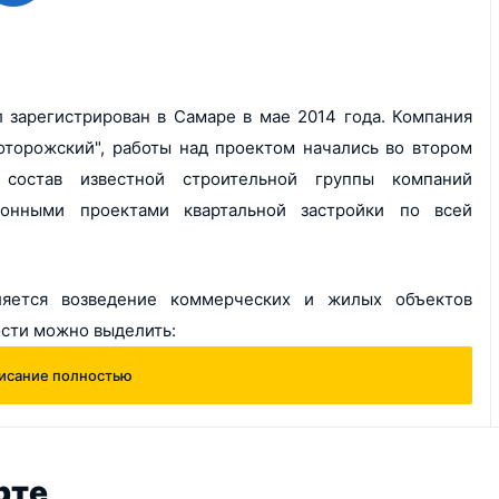
 зарегистрирован в Самаре в мае 2014 года. Компания
оторожский", работы над проектом начались во втором
 состав известной строительной группы компаний
ционными проектами квартальной застройки по всей
яется возведение коммерческих и жилых объектов
ости можно выделить:
исание полностью
 на участке строительства;
монтажных и прочих специализированных строительных
рте