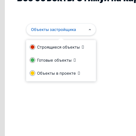
осуществление операций купли-продажи с пр
помещениями и зданиями;
взятие/сдача в аренду и последующее управлен
недвижимостью;
Объекты застройщика
оказание посреднических и консультационных 
или коммерческим недвижимым имуществом.
Строящиеся объекты
Готовые объекты
Объекты в проекте