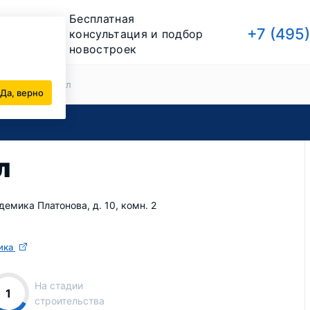
Бесплатная
+7 (495
консультация и подбор
новостроек
йщики
Стимул
Да, верно
л
адемика Платонова, д. 10, комн. 2
ика
На стадии
1
строительства