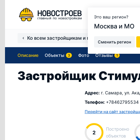
Москва и МО
Это ваш регион?
Москва и МО
Ко всем застройщикам и продавцам
Застро
Сменить регион
Описание
Объекты
Фото
Отзывы
3
1
Застройщик Стиму
Адрес:
г. Самара, ул. Ак
Телефон:
+78462795534
Перейти на сайт застройщ
Построено
2
объектов