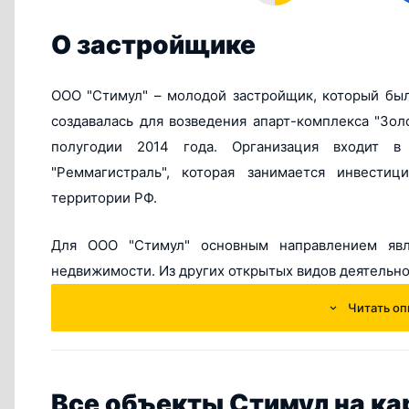
О застройщике
ООО "Стимул" – молодой застройщик, который был
создавалась для возведения апарт-комплекса "Зол
полугодии 2014 года. Организация входит в
"Реммагистраль", которая занимается инвести
территории РФ.
Для ООО "Стимул" основным направлением явл
недвижимости. Из других открытых видов деятельн
Читать оп
разбор и снос старых строений и зданий;
проведение подготовительных и земляных работ
выполнение гидроизоляционных, строительно-
работ;
Все объекты Стимул на ка