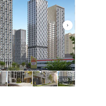
1
/
0