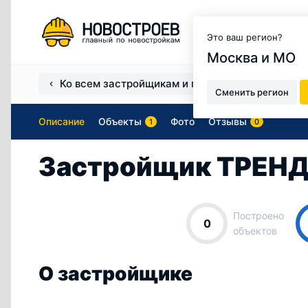
Москва и МО
Это ваш регион?
Москва и МО
Ко всем застройщикам и продавцам
Застро
Сменить регион
Описание
Объекты
Фото
Отзывы
1
0
Застройщик ТРЕН
Построено
0
объектов
О застройщике