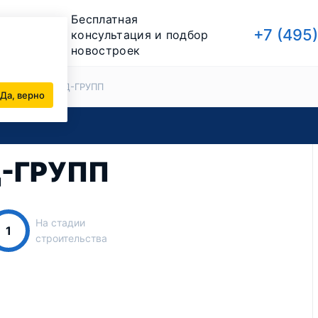
Бесплатная
+7 (495
консультация и подбор
новостроек
йщики
ТРЕНД-ГРУПП
Да, верно
Д-ГРУПП
На стадии
1
строительства