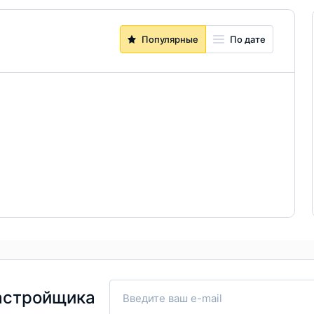
Популярные
По дате
астройщика