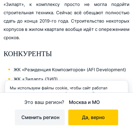
«Зиларт», к комплексу просто не могла подойти
строительная техника. Сейчас всё обещают полностью
сдать до конца 2019-го года. Строительство некоторых
корпусов в жилом квартале вообще идёт с опережением
сроков.
КОНКУРЕНТЫ
ЖК «Резиденция Композиторов» (AFI Development)
ЖК «Зиларт» (ЗИЛ)
Мы используем файлы cookie, чтобы сайт работал
ЖК «ТехноПарк» (Инвестиционные Перспективы)
корректно и становился удобнее для вас. Продолжая
пользоваться сайтом, вы соглашаетесь с использованием
Это ваш регион?
Москва и МО
ПОДВОДИМ ИТОГИ
cookie.
Принимаю
Сменить регион
Да, верно
Даниловский район пока только начинает развиваться
как привлекательное место жительства. Зато начинает