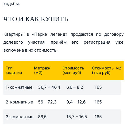
ходьбы.
ЧТО И КАК КУПИТЬ
Квартиры в «Парке легенд» продаются по договору
долевого участия, причём его регистрация уже
включена в их стоимость.
Тип
Метраж
Стоимость
Стоимость м2
квартир
(м2)
(млн руб)
(тыс руб)
1-комнатные
36,7 – 46,4
6,6 – 8,2
165
2-комнатные
56 – 72,3
9,4 – 12,6
165
3-комнатные
86,6
15,7 – 16,5
165