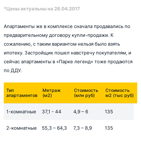
*Цены актуальны на 28.04.2017
Апартаменты же в комплексе сначала продавались по
предварительному договору купли-продажи. К
сожалению, с таким вариантом нельзя было взять
ипотеку. Застройщик пошел навстречу покупателям, и
сейчас апартаменты в «Парке легенд» тоже продаются
по ДДУ.
Тип
Метраж
Стоимость
Стоимость
апартаментов
(м2)
(млн руб)
м2 (тыс руб)
1-комнатные
37,1 - 44
4,9 – 6
135
2-комнатные
55,3 – 64,3
7,3 – 8,9
135