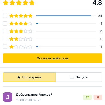
4.8
Разрешение на ввод в эксплуатацию ЖК Парк Легенд
корпус 7.1, 7.2
pdf, 1.4Мб
24
1
Разрешение на ввод объектов в эксплуатацию. Парк
Легенд Корп. 1-6
0
pdf, 14.3Мб
0
1
Оставить свой отзыв
Популярные
По дате
Добронравов Алексей
Д
17
6
15.08.2018 09:23