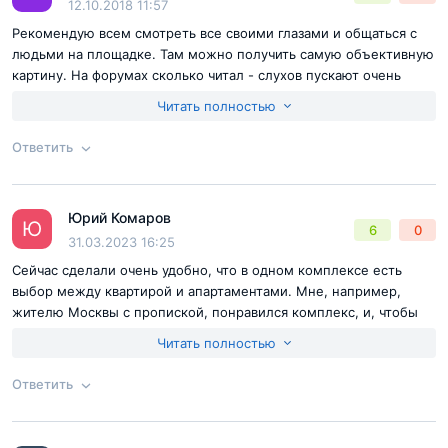
12.10.2018 11:57
Рекомендую всем смотреть все своими глазами и общаться с
людьми на площадке. Там можно получить самую объективную
картину. На форумах сколько читал - слухов пускают очень
много по данному ЖК, пишут всякое, похоже на черный пиар.
Читать полностью
Так как я был удивлен - на форуме писали, что у УК нет
лицензии - я приехал, они посмеялись и показали её. С этих
Ответить
пор я понял, что на форумах ведут черную игру. Прямо с
объекта ставлю 5 звезд!
Согласен с
правилами публикации
на сайте
Достоинства:
Уникальность
Юрий Комаров
Ответ на отзыв
@Аркадий Тунисов
Ю
Недостатки:
На этапе осмотра и общения с менеджерами не
6
0
Отправить комментарий
31.03.2023 16:25
выявил. По приемке поговорил - вроде все ок у жильцов.
Сейчас сделали очень удобно, что в одном комплексе есть
выбор между квартирой и апартаментами. Мне, например,
жителю Москвы с пропиской, понравился комплекс, и, чтобы
сэкономить, я приобрел апартаменты. Вполне хороший
Читать полностью
лайфхак.
Ответить
Согласен с
правилами публикации
на сайте