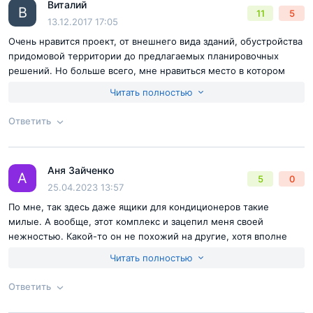
Виталий
Ответ на отзыв
@Юрий Комаров
В
11
5
Отправить комментарий
13.12.2017 17:05
Очень нравится проект, от внешнего вида зданий, обустройства
придомовой территории до предлагаемых планировочных
решений. Но больше всего, мне нравиться место в котором
строится Парк Легенд. Завораживает масштаб строительства в
Читать полностью
особенности то, что полностью формируется весь район, а не
втискивают новостройки в уже обустроенные районы, таким
Ответить
образом расположение домов, прогулочных зон, объектов
инфраструктуры будут расположены в оптимальных местах,
Согласен с
правилами публикации
на сайте
кроме этого, все дома будут современными и красивыми.
Аня Зайченко
Ответ на отзыв
@Виталий
А
5
0
Отправить комментарий
25.04.2023 13:57
По мне, так здесь даже ящики для кондиционеров такие
милые. А вообще, этот комплекс и зацепил меня своей
нежностью. Какой-то он не похожий на другие, хотя вполне
симпатичный, оснащен своим энергоцентром, современный и
Читать полностью
очень уютный.
Ответить