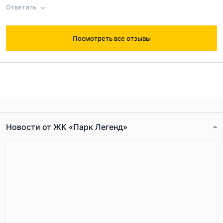
бизнессцентры. Думаю тут буду распологаться достойные
Ответить
компании. Благодаря наличию Ледовой Арены, внимание ко
всему комплексу будет высокое, а это означает чистоту и
Согласен с
правилами публикации
на сайте
безопастность. Прикидываю в каком корпусе лучше взять
Посмотреть все отзывы
квартиру.
Ответ на отзыв
@Игорь Кондрашев
Отправить комментарий
Достоинства:
Проект комплексный, учтено все
Новости от ЖК «Парк Легенд»
Согласен с
правилами публикации
на сайте
Отправить комментарий