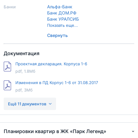
Альфа-Банк
Банки
Банк ДОМ.РФ
Банк УРАЛСИБ
Металлинвестбанк
Показать еще...
Московский Кредитный Банк
Свернуть
РостФинанс
Совкомбанк
Сургутнефтегазбанк
Документация
ВТБ
Проектная декларация. Корпуса 1-6
pdf, 1.8Мб
Изменения в ПД Корпус 1-6 от 31.08.2017
pdf, 3Мб
Проектная декларация Корпус 7-9
Ещё 11 документов
pdf, 1.6Мб
Изменения в ПД Корпус 1-6 от 31.10.2017
pdf, 186Кб
Планировки квартир в ЖК «Парк Легенд»