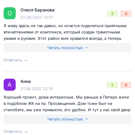
Согласен с
правилами публикации
на сайте
Олеся Баранова
Ответ на отзыв
@Аня Зайченко
О
5
0
Отправить комментарий
22.06.2022 13:51
Я живу здесь не так давно, но хочется поделиться приятными
впечатлениями от комплекса, который создан грамотными
умами и руками. Этот район мне нравился всегда, а теперь
жить здесь в собственной квартире доставляет еще больше
Читать полностью
положительных эмоций.
Ответить
Согласен с
правилами публикации
на сайте
Анна
Ответ на отзыв
@Олеся Баранова
А
5
0
Отправить комментарий
21.06.2022 23:19
Хороший проект, дома интересные. Мы раньше в Питере жили
в подобном ЖК на пр. Просвещения. Дом тоже был на
стилобате, мы уже привыкли, это удобно. И тут у нас свой двор
есть за счет крыши. Правда, в Парке Легенд посимпатичнее,
Читать полностью
конечно, будет оформление и дворы уютнее. Есть своя
приватная зона, где можно без проблем погулять вечером, если
Ответить