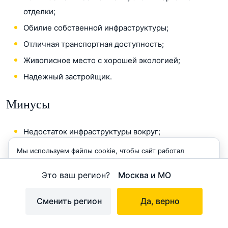
отделки;
Обилие собственной инфраструктуры;
Отличная транспортная доступность;
Живописное место с хорошей экологией;
Надежный застройщик.
Минусы
Недостаток инфраструктуры вокруг;
Стройка продлится до 2023 года.
Мы используем файлы cookie, чтобы сайт работал
корректно и становился удобнее для вас. Продолжая
пользоваться сайтом, вы соглашаетесь с использованием
Это ваш регион?
Москва и МО
cookie.
Принимаю
Сменить регион
Да, верно