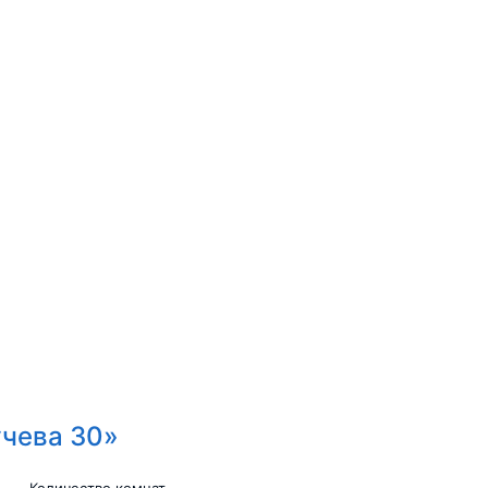
учева 30»
Количество комнат