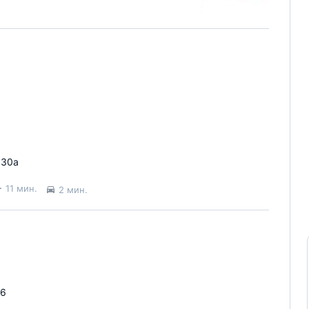
.30а
11 мин.
2 мин.
26