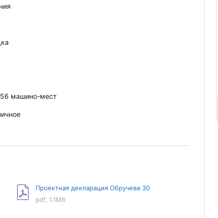
ния
дка
456 машино-мест
пичное
Проектная декларация Обручева 30
pdf, 1.1Мб