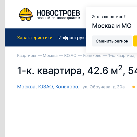
Москва и МО
Это ваш регион?
Москва и МО
Характеристики
Инфраструктура ЖК
Подобрать к
Сменить регион
Квартиры
Москва
ЮЗАО
Коньково
1-к. квартира,
2
1-к. квартира, 42.6 м
, 5
Москва,
ЮЗАО,
Коньково,
ул. Обручева, д.30а