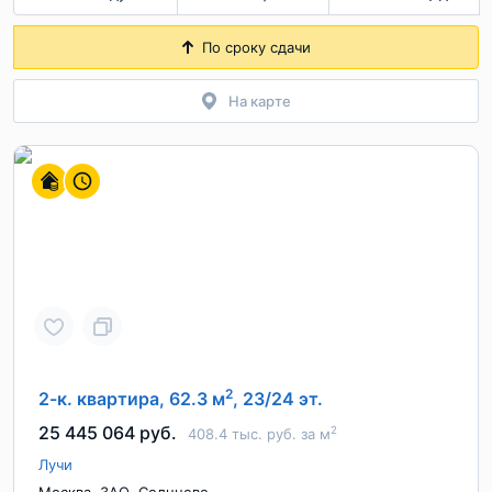
По сроку сдачи
На карте
2
2-к. квартира, 62.3 м
, 23/24 эт.
25 445 064 руб.
2
408.4 тыс. руб. за м
Лучи
,
,