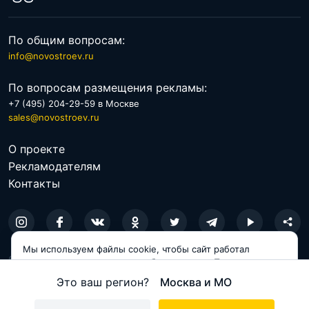
По общим вопросам:
info@novostroev.ru
По вопросам размещения рекламы:
+7 (495) 204-29-59 в Москве
sales@novostroev.ru
О проекте
Рекламодателям
Контакты
Мы используем файлы cookie, чтобы сайт работал
© 2026 NOVOSTROEV.RU
корректно и становился удобнее для вас. Продолжая
пользоваться сайтом, вы соглашаетесь с использованием
Это ваш регион?
Москва и МО
Политика обработки персональных данных
cookie.
Пользовательское соглашение