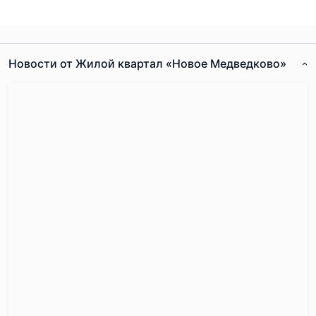
сопутствующие опции.
Новости от Жилой квартал «Новое Медведково»
Согласен с
правилами публикации
на сайте
Отправить комментарий
Расположение и транспортная
доступность: в окружении зелёных зон