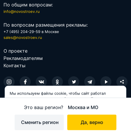
зелень Мытищинского лесопарка.
По общим вопросам:
info@novostroev.ru
По вопросам размещения рекламы:
+7 (495) 204-29-59 в Москве
sales@novostroev.ru
О проекте
Рекламодателям
Контакты
Мы используем файлы cookie, чтобы сайт работал
© 2026 NOVOSTROEV.RU
корректно и становился удобнее для вас. Продолжая
Территориально новостройка вытянулась вдоль
пользоваться сайтом, вы соглашаетесь с использованием
Это ваш регион?
Москва и МО
Политика обработки персональных данных
cookie.
Волковского шоссе. По нему до МКАД – 1 километр,
Пользовательское соглашение
можно доехать за 10 минут времени. По Ярославскому
Принимаю
Сменить регион
Да, верно
Карта сайта
шоссе расстояние будет несколько больше – 4 км.