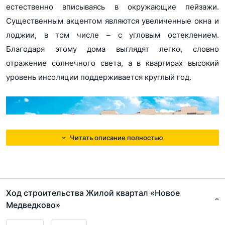
pdf, 751Кб
естественно вписываясь в окружающие пейзажи.
Существенным акцентом являются увеличенные окна и
Разерешение на строительство Корпус 45
лоджии, в том числе – с угловым остеклением.
pdf, 83Кб
Благодаря этому дома выглядят легко, словно
Разерешение на строительство Корпус 46
отражение солнечного света, а в квартирах высокий
pdf, 83Кб
уровень инсоляции поддерживается круглый год.
Проектная декларация Корпус 14, 68-70, 47
pdf, 800Кб
Читать описание полностью
Ход строительства Жилой квартал «Новое
Медведково»