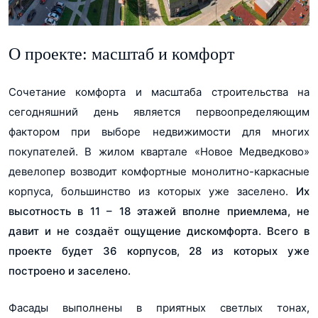
Разрешение на строительство Корпус 44
2 (Корпус 14)
Сургутнефтегазбанк
2 (Корпус 47)
pdf, 78Кб
ВТБ
2 (Корпус 68, 69, 70)
2 (Корпус 17)
Проектная декларация Корпус 44
О проекте: масштаб и комфорт
2 (Корпус 45)
pdf, 589Кб
2 (Корпус 46)
Проектная декларация Корпус 15 ред от 24.04.2019
Сочетание комфорта и масштаба строительства на
pdf, 255Кб
сегодняшний день является первоопределяющим
фактором при выборе недвижимости для многих
Проектная декларация Корпус 19 -21 ред от 24.04.2019
pdf, 385Кб
покупателей. В жилом квартале «Новое Медведково»
девелопер возводит комфортные монолитно-каркасные
Проектная декларация Корпус 44 ред от 24.04.2019
корпуса, большинство из которых уже заселено.
Их
pdf, 216Кб
высотность в 11 – 18 этажей вполне приемлема, не
Разрешение на строительство Корпус 14, 68, 69, 70, 47
давит и не создаёт ощущение дискомфорта. Всего в
pdf, 86Кб
проекте будет 36 корпусов, 28 из которых уже
Проектная декларация Корпус 45
построено и заселено.
pdf, 751Кб
Проектная декларация Корпус 46
Фасады выполнены в приятных светлых тонах,