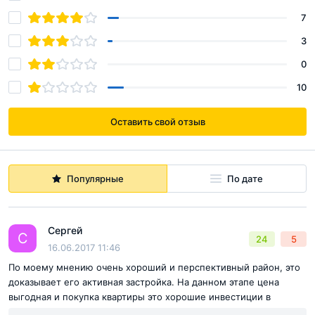
пешеходный бульвар протянулся вдоль всего квартала
7
на один километр. Вдоль него установлены перголы и
3
скамеечки. Застройщик высадил большое количество
0
деревьев и кустарников.
10
Для спортсменов организованы воркаут-площадки.
Оставить свой отзыв
Самые маленькие жители квартала «Новое Медведково»
могут поиграть в детских зонах. Если любите кататься на
велосипеде – велодорожки тоже есть.
Популярные
По дате
Сергей
С
24
5
16.06.2017 11:46
По моему мнению очень хороший и перспективный район, это
доказывает его активная застройка. На данном этапе цена
выгодная и покупка квартиры это хорошие инвестиции в
будущее. С точки зрения экологии района, то ничего