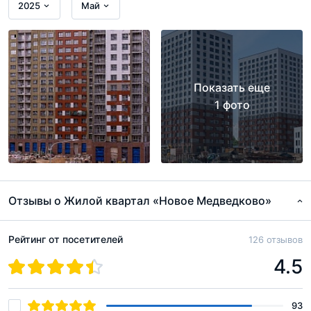
2025
Май
Входные группы в квартале «Новое Медведково»
стандартно просторные, максимально приспособленные
для нужд проживающих. Здесь предусмотрены
колясочные помещения, а также келлеры для хранения
Показать еще
крупногабаритных вещей. Подъезды оборудованы
1 фото
удобными пандусами для маломобильных жильцов, а
также мам с колясками. Если вы приобрели квартиру без
отделки и делаете ремонт самостоятельно, заносить в
дом тяжёлые стройматериалы по наклонной
поверхности также будет куда удобнее.
Отзывы о Жилой квартал «Новое Медведково»
Огромная придомовая территория превращена в
Рейтинг от посетителей
126 отзывов
настоящий двор-парк площадью 27,1 га. Она имеет
4.5
качественное благоустройство. Вокруг жилых
корпусов застройщик организовал комфортные
93
прогулочные зоны и озеленение.
Собственный