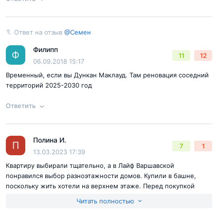
Согласен с
правилами публикации
на сайте
Ответ на отзыв
@Семен
Ответ на отзыв
@Семен
Отправить комментарий
Филипп
Ф
11
12
06.09.2018 15:17
Временный, если вы Дункан Маклауд. Там реновация соседний
территорий 2025-2030 год
Ответить
Согласен с
правилами публикации
на сайте
Полина И.
Ответ на отзыв
@Семен
П
7
1
13.03.2023 17:39
Отправить комментарий
Квартиру выбирали тщательно, а в Лайф Варшавской
понравился выбор разноэтажности домов. Купили в башне,
поскольку жить хотели на верхнем этаже. Перед покупкой
посмотрели шоу румы с отделкой, прогулялись по территории,
Читать полностью
даже в такую погоду дворы чистые, оценили мопы и остались
довольны.