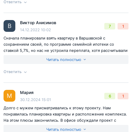
Ответить
Согласен с
правилами публикации
на сайте
Виктор Анисимов
Ответ на отзыв
@Полина И.
В
7
1
Отправить комментарий
14.12.2022 10:02
Сначала планировали взять квартиру в Варшавской с
сохранением своей, по программе семейной ипотеки со
ставкой 5,7%, но нас не устроила переплата, хотя рассчитывали
на небольшой срок. Поэтому оформили услугу Trade-in. Свою
Читать полностью
смогли продать за 14 млн и останется доложить около 7. Зато
первоначальный взнос будет больше половины,
Ответить
соответственно и переплата значительно меньше, а там
попробуем побыстрее закрыть кредит.
Согласен с
правилами публикации
на сайте
Мария
Ответ на отзыв
@Виктор Анисимов
М
6
1
Отправить комментарий
30.12.2024 15:01
Долго с мужем присматривались к этому проекту. Нам
понравилась планировка квартиры и расположение комплекса.
На этом плюсы закончились. В офисе обсуждали проект с
менеджером Антоном Ивашкиным. Не очень понятно, как
Читать полностью