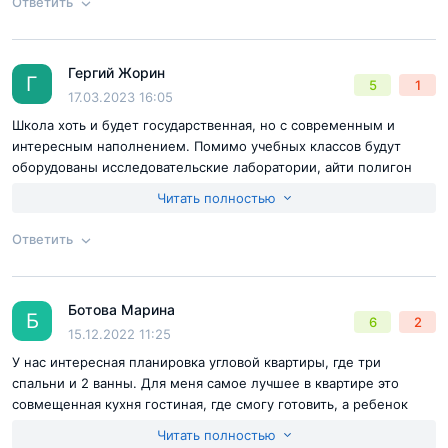
Ответить
Достоинства:
Отделка
Недостатки:
Пока не нашли
Согласен с
правилами публикации
на сайте
Гергий Жорин
Ответ на отзыв
@Тимур Н.
Г
5
1
Отправить комментарий
17.03.2023 16:05
Школа хоть и будет государственная, но с современным и
интересным наполнением. Помимо учебных классов будут
оборудованы исследовательские лаборатории, айти полигон
для изучения высоких технологий для программирования, 3D-
Читать полностью
печати, моделирования и испытания своих устройств, зал
хореографии, открытый амфитаетр и большая библиотека с
Ответить
мягкой мебелью. Жаль, что в моём детстве ничего подобного
не было, может был бы отличником)
Согласен с
правилами публикации
на сайте
Ботова Марина
Ответ на отзыв
@Гергий Жорин
Б
6
2
Отправить комментарий
15.12.2022 11:25
У нас интересная планировка угловой квартиры, где три
спальни и 2 ванны. Для меня самое лучшее в квартире это
совмещенная кухня гостиная, где смогу готовить, а ребенок
будет делать уроки и большая гардеробная 4 кв.м.
Читать полностью