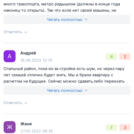
много транспорта, метро рядышком (должны в конце года
наконец-то открыть). Так что если нет своей машины, не
проблема. Некоторые корпуса уже достроены и там живут
Читать полностью
люди, мы свои ключи еще ждем, должны скоро получить. Сам
жк красивый, дизайн домов мне нравится. Отделка внутри тоже
Ответить
неплохая. В общем, пока все устраивает, хочется уже заехать
поскорее
Согласен с
правилами публикации
на сайте
Андрей
Ответ на отзыв
@Счастливый обладатель
А
6
2
Отправить комментарий
16.06.2022 12:19
Спальный район, пока из-за стройки есть шум, но через пару
лет семьей отлично будет жить. Мы и брали квартиру с
расчетом на будущее. Сейчас можно сдавать,либо переехать
самим. Для жизни все есть, отделка хорошая. Инфраструктура в
Читать полностью
процессе, обещают первые этажи под коммерцию отдать, а
значит все рядышком будет. Есть недалеко отличные парки,
Ответить
куда можно на велосипеде проехаться. В общем, ничего
плохого сказать не могу, по-моему хороший жк.
Согласен с
правилами публикации
на сайте
Женя
Ответ на отзыв
@Андрей
Ж
7
3
Отправить комментарий
27.05.2022 08:35