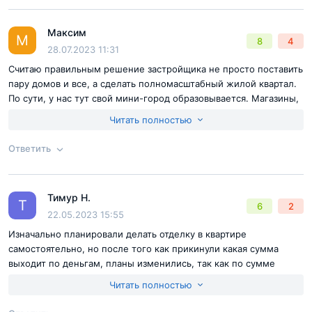
Согласен с
правилами публикации
на сайте
Максим
Ответ на отзыв
@Павел
М
8
4
Отправить комментарий
28.07.2023 11:31
Считаю правильным решение застройщика не просто поставить
пару домов и все, а сделать полномасштабный жилой квартал.
По сути, у нас тут свой мини-город образовывается. Магазины,
школы и садики (один сад уже работает, открытие первой
Читать полностью
школы на подходе, прогулочные зоны. Даже про собак не
забыли, будет обустроена отдельная площадка с возможностью
Ответить
тренировать своих питомцев. Мне нравится тут жить.
Согласен с
правилами публикации
на сайте
Тимур Н.
Ответ на отзыв
@Максим
Т
6
2
Отправить комментарий
22.05.2023 15:55
Изначально планировали делать отделку в квартире
самостоятельно, но после того как прикинули какая сумма
выходит по деньгам, планы изменились, так как по сумме
разница в цене между квартирами с отделкой и без выходит
Читать полностью
значительно меньше. Взяли бизнес в тёмном варианте,
останется только мебель купить.