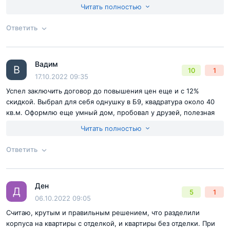
чтобы въехать в готовую квартиру и заморочек с ремонтом не
Читать полностью
будет, только мебель нужно будет перевезти. По дизайну
остановились на темных оттенках, люблю когда все строго и
Ответить
элегантно, к тому же сейчас мебель у нас в подходящей
цветовой гамме, не придётся подбирать.
Согласен с
правилами публикации
на сайте
Вадим
Ответ на отзыв
@Эдуард
В
10
1
Отправить комментарий
17.10.2022 09:35
Успел заключить договор до повышения цен еще и с 12%
скидкой. Выбрал для себя однушку в Б9, квадратура около 40
кв.м. Оформлю еще умный дом, пробовал у друзей, полезная
вещь в доме. Особенно, когда невероятное количество
Читать полностью
времени тратится на пробки и работу.
Ответить
Согласен с
правилами публикации
на сайте
Ден
Ответ на отзыв
@Вадим
Д
5
1
Отправить комментарий
06.10.2022 09:05
Считаю, крутым и правильным решением, что разделили
корпуса на квартиры с отделкой, и квартиры без отделки. При