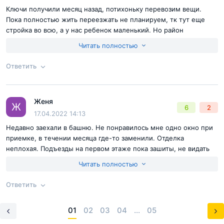
Ключи получили месяц назад, потихоньку перевозим вещи.
Пока полностью жить переезжать не планируем, тк тут еще
стройка во всю, а у нас ребенок маленький. Но район
понравился, рядом много парков и неплохих мест. Метро
Читать полностью
рядом в скором будущем наконец-то должны доделать и
открыть. Мне кажется вложение хорошее. Тут и садик под
Ответить
боком будет. Пока все устраивает, дальше будем смотреть по
ходу строительства.
Согласен с
правилами публикации
на сайте
Женя
Ответ на отзыв
@Женя
Ж
6
2
Отправить комментарий
17.04.2022 14:13
Недавно заехали в башню. Не понравилось мне одно окно при
приемке, в течении месяца где-то заменили. Отделка
неплохая. Подъезды на первом этаже пока зашиты, не видать
что там будет. Есть подземный паркинг под кварталами. Но мы
Читать полностью
подстраховались и купили. Есть ли сейчас свободные места
лучше уточнять, вроде еще есть. Железка под боком, шума не
Ответить
особо слышно (особенно после жизни во Внуково)
Согласен с
правилами публикации
на сайте
01
02
03
04
...
05
Ответ на отзыв
@Женя