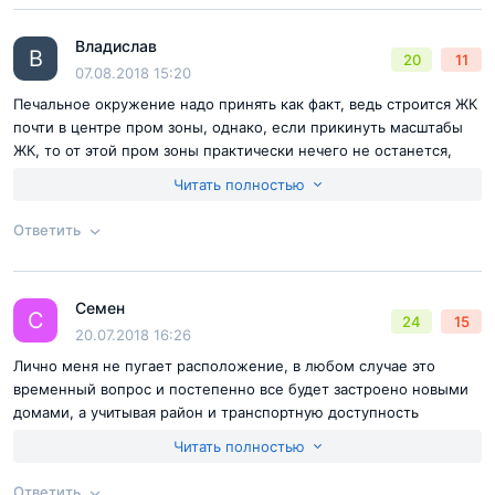
Согласен с
правилами публикации
на сайте
Владислав
Ответ на отзыв
@Екатерина Михалёва
В
20
11
Отправить комментарий
07.08.2018 15:20
Печальное окружение надо принять как факт, ведь строится ЖК
почти в центре пром зоны, однако, если прикинуть масштабы
ЖК, то от этой пром зоны практически нечего не останется,
грустный вид сменится на красивые новостройки и
Читать полностью
благоустроенные дворы. Конечно, это только в перспективе, но
на данный момент цена вполне адекватная, что будет с
Ответить
ценником на финальной стадии не угадаешь, но то, что он
будет в разы выше это такой же факт как и его расположение.
Согласен с
правилами публикации
на сайте
Семен
Ответ на отзыв
@Владислав
С
24
15
Отправить комментарий
20.07.2018 16:26
Лично меня не пугает расположение, в любом случае это
временный вопрос и постепенно все будет застроено новыми
домами, а учитывая район и транспортную доступность
экономы тут не будут строить. Следовательно, перспективы
Читать полностью
развития окружения очень велики. Другой вопрос, почему не
начинают строительство?
Ответить