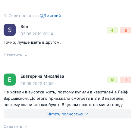
Ответ на отзыв
@Дмитрий
Ответ на отзыв
@Дмитрий
Sse
S
4
9
03.08.2019 00:14
Точно, лучше взять в другом.
Ответить
Екатерина Михалёва
Ответ на отзыв
@Дмитрий
Е
Согласен с
правилами публикации
на сайте
18
1
26.09.2022 14:59
Не хотели в высотке жить, поэтому купили в квартале4 в Лайф
Отправить комментарий
Варшавском. До этого приезжали смотреть в 2 и 3 кварталы,
поэтому знали что как будет. В целом похож на мини город-
внутри прогулочные зоны, всё зелено, в молодых деревьях, с
Читать полностью
газоном. Для деток площадки, и машин никаких .
Ответить