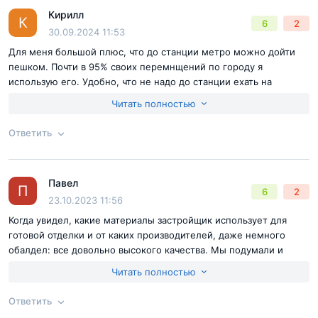
Кирилл
Согласен с
правилами публикации
на сайте
Ответ на отзыв
@Влад
К
6
2
30.09.2024 11:53
Отправить комментарий
Для меня большой плюс, что до станции метро можно дойти
пешком. Почти в 95% своих перемнщений по городу я
использую его. Удобно, что не надо до станции ехать на
автобусе или слишком долго идти, экономлю время.
Читать полностью
Ответить
Согласен с
правилами публикации
на сайте
Павел
Ответ на отзыв
@Кирилл
П
6
2
Отправить комментарий
23.10.2023 11:56
Когда увидел, какие материалы застройщик использует для
готовой отделки и от каких производителей, даже немного
обалдел: все довольно высокого качества. Мы подумали и
решили брать с готовой отделкой: если самому делать ремонт в
Читать полностью
квартире, выйдет дороже. А у застройщика за счет большого
объема закупок по стоимости выходит выгоднее.
Ответить