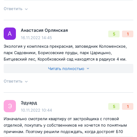
Достоинства:
Планировка квартиры
Ответить
Согласен с
правилами публикации
на сайте
Анастасия Орлянская
Ответ на отзыв
@Ботова Марина
А
5
1
Отправить комментарий
16.11.2022 14:45
Экология у комплекса прекрасная, заповедник Коломенское,
парк Садовники, Борисовские пруды, парк Царицыно,
Битцевский лес, Коробковский сад находятся в радиусе 4 км.
Так сразу и не определиться, куда отправиться на прогулку в
Читать полностью
выходные. Да и внутри самого комплекса будет достаточно
мест, пешеходный бульвар с большим количеством деревьев и
Ответить
кустарников, различные зоны для отдыха и спорт площадки.
Согласен с
правилами публикации
на сайте
Эдуард
Ответ на отзыв
@Анастасия Орлянская
Э
5
1
Отправить комментарий
10.11.2022 10:44
Изначально смотрели квартиру от застройщика с готовой
отделкой, покупать у собственников не хочется по понятным
причинам. Поэтому решили подождать, когда достроят Б10