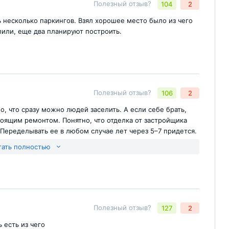
Полезный отзыв?
104
2
Отправить комментарий
йте
 несколько паркингов. Взял хорошее место было из чего
упили, еще два планируют построить.
Полезный отзыв?
106
2
Отправить комментарий
йте
о, что сразу можно людей заселить. А если себе брать,
тоящим ремонтом. Понятно, что отделка от застройщика
. Переделывать ее в любом случае лет через 5–7 придется.
тать полностью
Отправить комментарий
йте
Полезный отзыв?
127
2
 есть из чего