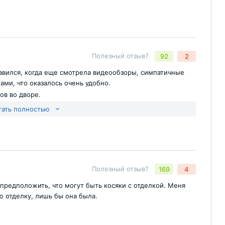
Полезный отзыв?
92
2
авился, когда еще смотрела видеообзоры, симпатичные
Отправить комментарий
йте
ми, что оказалось очень удобно.
ов во дворе.
тать полностью
Отправить комментарий
йте
Полезный отзыв?
169
4
 предположить, что могут быть косяки с отделкой. Меня
ю отделку, лишь бы она была.