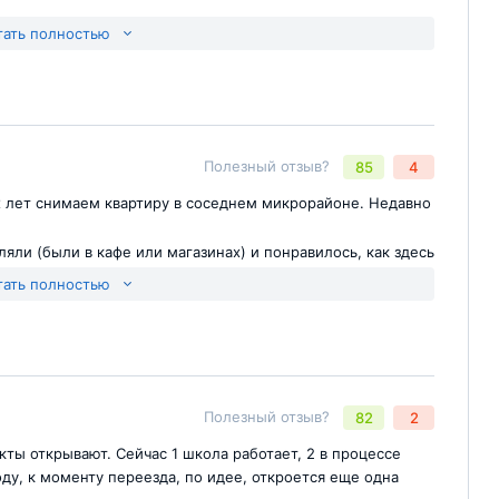
год после заселения подождать придется
тать полностью
Отправить комментарий
йте
Полезный отзыв?
85
4
х лет снимаем квартиру в соседнем микрорайоне. Недавно
яли (были в кафе или магазинах) и понравилось, как здесь
достаточно устоявшийся, стройки особо нет и
тать полностью
оэтому рассматривали варианты в основном в этом жк. В
ближайшем 15 корпусе, теперь ждем заселения ближе к
 со сдаче в 25-26г, но у нас договор аренды уже
Отправить комментарий
йте
Полезный отзыв?
82
2
кты открывают. Сейчас 1 школа работает, 2 в процессе
оду, к моменту переезда, по идее, откроется еще одна