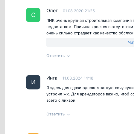
Согласен с
правилами публикации
на са
Ответ на отзыв
@Вова
Олег
01.08.2020 21:25
О
ПИК очень крупная строительная компания 
недостатком. Причина кроется в отсутствии
очень сильно страдает как качество обслуж
все хотел и строит жилье для пролов по пр
Чи
Ответить
Согласен с
правилами публикации
на са
Ответ на отзыв
@Олег
Инга
11.03.2024 14:18
И
Я здесь для сдачи однокомнатную хочу куп
устроил жк. Для арендаторов важно, чтоб с
всего с лихвой.
Ответить