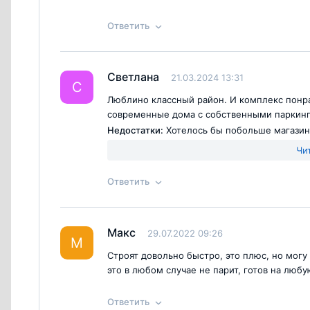
Ответить
Ответ на отзыв
@Олег
Светлана
21.03.2024 13:31
С
Люблино классный район. И комплекс понр
Согласен с
правилами публикации
на са
современные дома с собственными паркинга
Недостатки:
Хотелось бы побольше магазин
Чи
Ответить
Согласен с
правилами публикации
на са
Ответ на отзыв
@Светлана
Макс
29.07.2022 09:26
М
Строят довольно быстро, это плюс, но могу
это в любом случае не парит, готов на любу
Ответить