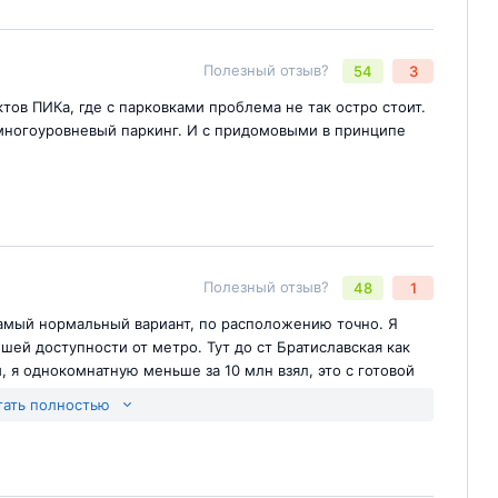
Полезный отзыв?
54
3
Отправить комментарий
йте
ов ПИКа, где с парковками проблема не так остро стоит.
многоуровневый паркинг. И с придомовыми в принципе
Полезный отзыв?
48
1
Отправить комментарий
йте
амый нормальный вариант, по расположению точно. Я
шей доступности от метро. Тут до ст Братиславская как
, я однокомнатную меньше за 10 млн взял, это с готовой
щего года. И конечно же не могу не сказать про
тать полностью
япались в долгострой, хотя казалось было что в наше
ыли защитить.