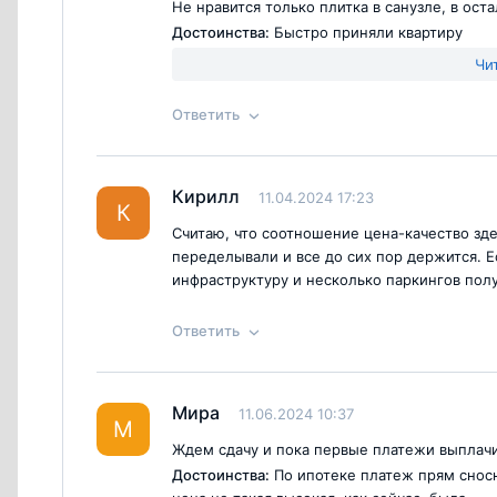
Не нравится только плитка в санузле, в оста
Достоинства:
Быстро приняли квартиру
Недостатки:
Не понравилась плитка
Чи
Ответить
Ответ на отзыв
@Katerina S
Кирилл
11.04.2024 17:23
К
Считаю, что соотношение цена-качество зд
переделывали и все до сих пор держится. Е
инфраструктуру и несколько паркингов полу
Ответить
Ответ на отзыв
@Кирилл
Мира
11.06.2024 10:37
Согласен с
правилами публикации
на са
М
Ждем сдачу и пока первые платежи выплач
Достоинства:
По ипотеке платеж прям сносн