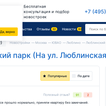
Бесплатная
+7 (495
консультация и подбор
новостроек
Ход строительства
Отзывы
Новости
32
80
Да, верно
2)
Новостройки
Москва
ЮВАО
Люблино
Люблинский п
й парк (На ул. Люблинская
Популярные
По дате
Полезный отзыв?
91
2
Все прошло нормально, приняли квартиру без замечаний.