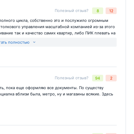
Отправить комментарий
йте
Полезный отзыв?
8
12
полного цикла, собственно это и послужило огромным
 толкового управления масштабной компанией из-за этого
ивание так и качество самих квартир, либо ПИК плевать на
инципу все равно купят…
тать полностью
Отправить комментарий
йте
Полезный отзыв?
94
2
ить, пока еще оформляю все документы. По существу
оциалка вблизи была, метро, ну и магазины всякие. Здесь