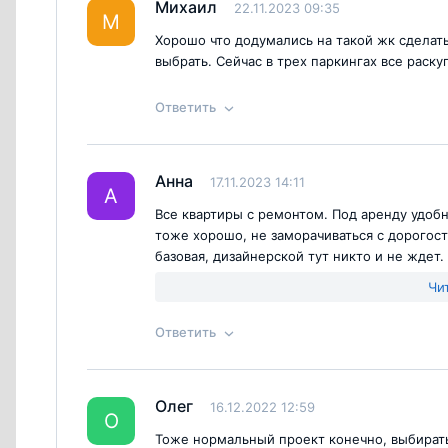
Ответ на отзыв
@Инга
Михаил
22.11.2023 09:35
Согласен с
правилами публикации
на са
М
Хорошо что додумались на такой жк сделать
выбрать. Сейчас в трех паркингах все раск
Ответить
Ответ на отзыв
@Михаил
Анна
17.11.2023 14:11
А
Согласен с
правилами публикации
на са
Все квартиры с ремонтом. Под аренду удобн
тоже хорошо, не заморачиваться с дорогос
базовая, дизайнерской тут никто и не ждет
Недостатки:
Далековато до метро.
Чи
Ответить
Согласен с
правилами публикации
на са
Ответ на отзыв
@Анна
Олег
16.12.2022 12:59
О
Тоже нормальный проект конечно, выбирать