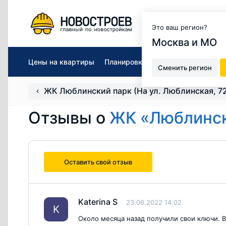
Москва и МО
Это ваш регион?
Москва и МО
Цены на квартиры
Планировки
Авторский обзор
Сменить регион
ЖК Люблинский парк (На ул. Люблинская, 7
Отзывы о
ЖК «Люблински
Оставить свой отзыв
Katerina S
23.06.2022 14:02
K
Около месяца назад получили свои ключи. 