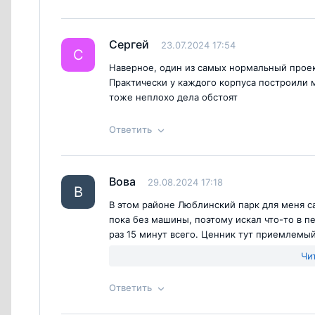
Ответ на отзыв
@Лидия
Сергей
23.07.2024 17:54
Согласен с
правилами публикации
на са
С
Наверное, один из самых нормальный проект
Практически у каждого корпуса построили 
тоже неплохо дела обстоят
Ответить
Ответ на отзыв
@Сергей
Вова
29.08.2024 17:18
Согласен с
правилами публикации
на са
В
В этом районе Люблинский парк для меня с
пока без машины, поэтому искал что-то в пе
раз 15 минут всего. Ценник тут приемлемый
отделкой. Теперь жду ключи в марте следую
Чи
надежность, рад что выбрал ПИК, соседи вл
время, когда есть эскроу-счета и должны б
Ответить