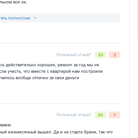
льном все ок.
тать полностью
Полезный отзыв?
89
3
есь действительно хорошее, ремонт за год мы не
сли учесть, что вместе с квартирой нам построили
чилось вообще отлично за свои деньги
Полезный отзыв?
84
1
Отправить комментарий
йте
иваем.
ый ежемесячный вышел. Да и на старте брали, так что