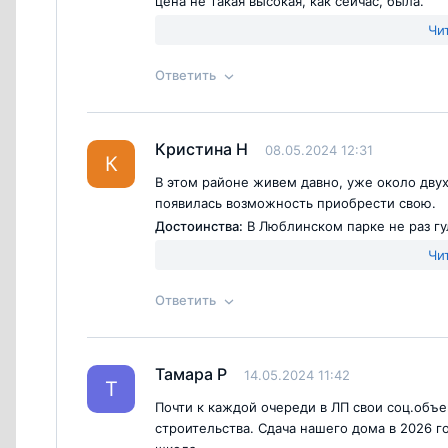
цена не такая высокая, как сейчас, была.
Недостатки:
Ближайшие школу и садик еще 
Чи
Ответить
Согласен с
правилами публикации
на са
Ответ на отзыв
@Мира
Кристина Н
08.05.2024 12:31
К
В этом районе живем давно, уже около дву
появилась возможность приобрести свою.
Достоинства:
В Люблинском парке не раз гул
все организовано. К тому же комплекс уже 
Чи
инфраструктура практически вся рабочая. П
конце прошлого года оформили договор в 
Ответить
осени
Недостатки:
Выгоднее было брать в корпусах
Согласен с
правилами публикации
на са
заканчивается и продлевать нет смысла
Ответ на отзыв
@Кристина Н
Тамара Р
14.05.2024 11:42
Т
Почти к каждой очереди в ЛП свои соц.объе
строительства. Сдача нашего дома в 2026 г