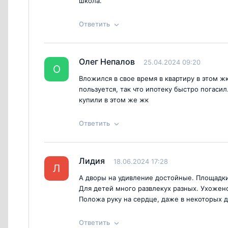
школа.
Ответить
Ответ на отзыв
@Тамара Р
Олег Непалов
25.04.2024 09:20
Согласен с
правилами публикации
на са
О
Вложился в свое время в квартиру в этом жк
пользуется, так что ипотеку быстро погаси
купили в этом же жк
Ответить
Ответ на отзыв
@Олег Непалов
Лидия
18.06.2024 17:28
Согласен с
правилами публикации
на са
Л
А дворы на удивление достойные. Площадки
Для детей много развлекух разных. Ухожен
Положа руку на сердце, даже в некоторых д
Ответить