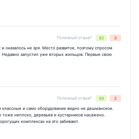
Полезный отзыв?
82
3
Отправить комментарий
йте
 и оказалось не зря. Место развитое, поэтому спросом
л. Недавно запустил уже вторых жильцов. Первые свою
Полезный отзыв?
69
2
Отправить комментарий
йте
 классные и само оборудование видно не дешманское.
о тоже неплохо, деревьев и кустарников насажено.
орогущих комплексах на это забивают.