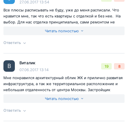
27.06.2017 13:54
Все плюсы расписывать не буду, уже до меня расписали. Что
нравится мне, так что есть квартиры с отделкой и без нее. На
выбор. Для нас отделка принципиальна, сами ремонтом не
хотим заниматься, поэтому присматриваемся к новому корпусу
Читать полностью
б2 пока вышли с нормальными ценами.
Ответить
Комплекс и его наполнение
Согласен с
правилами публикации
на сайте
«Sreda» обладает впечатляющей территорией в 7,5 га.
Виталик
Ответ на отзыв
@Злата
В
19
8
Её благоустройство производится по концепции
Отправить комментарий
07.06.2017 13:14
международного архитектурного бюро «GILLESPIES»,
Мне понравился архитектурный облик ЖК и прилично развитая
которое разработало масштабный ландшафтный дизайн-
инфраструктура, а так же территориальное расположение и
небольшая отдаленность от центра Москвы. Застройщик
проект.
надежный, что сводит риски к минимуму а цену разумной.
Читать полностью
Ответить
Застройщик утверждает, что на
Согласен с
правилами публикации
на сайте