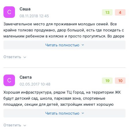
Согласен с
правилами публикации
на сайте
беговые и велосипедные дорожки.
Саша
Ответ на отзыв
@Антон
С
13
4
Отправить комментарий
08.11.2018 12:45
Вход в подъезды без порогов и ступеней удобен не
Замечательное место для проживания молодых семей. Все
крайне толково продумано, двор большой, есть где посидеть с
только для людей с ограниченными возможностями, но
маленьким ребенком в коляске и просто прогуляться. Во дворе
и для мам с колясками, и для велосипедистов. Внутри
есть площадки для детей постарше и помладше.
Читать полностью
предусмотрено место для хранения этих транспортных
средств, стойка консьержа. Выглядят холлы на рендерах
Ответить
симпатично: с дизайнерскими потолками и освещением,
Согласен с
правилами публикации
на сайте
керамогранитной плиткой на полу, особым фактурным
Света
Ответ на отзыв
@Саша
бетоном в бежевой палитре на стенах. Лифтов, правда,
С
19
10
Отправить комментарий
02.05.2017 10:48
маловато: на 250 квартир всего 3: в часы пик возможны
Хорошая инфраструктура, рядом ТЦ Город, на территории ЖК
очереди.
будут детский сад, школа, парковая зона, спортивные
площадки, секции для детей, застройщик имеет хорошую
репутацию. Безопасный для детей двор та как парковки будут
Читать полностью
вынесены за территорию двора.
Ответить