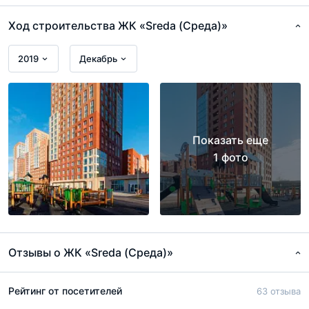
монолитно строительстве, навесные вентилируемые.
Ход строительства ЖК «Sreda (Среда)»
Отделаны они керамической плиткой в белой, бежевой
и терракотовой гамме.
2019
Декабрь
Показать еще
1 фото
Отзывы о ЖК «Sreda (Среда)»
Рейтинг от посетителей
63 отзыва