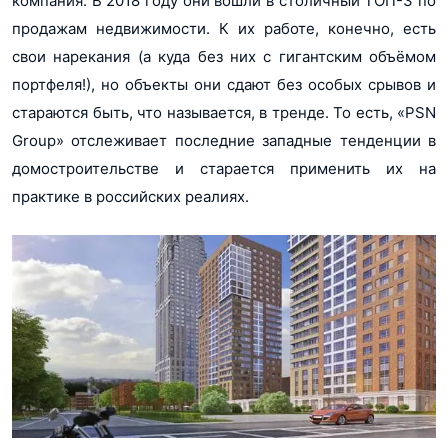
компания. В 2018 году они вошли в столичный ТОП-3 по
ДельтаКредит
продажам недвижимости. К их работе, конечно, есть
Газпромбанк
свои нарекания (а куда без них с гигантским объёмом
Металлинвестбанк
Банк Открытие
портфеля!), но объекты они сдают без особых срывов и
Россельхозбанк
стараются быть, что называется, в тренде. То есть, «PSN
Сбер Банк
Транскапиталбанк
Group» отслеживает последние западные тенденции в
ВТБ
домостроительстве и старается применить их на
практике в российских реалиях.