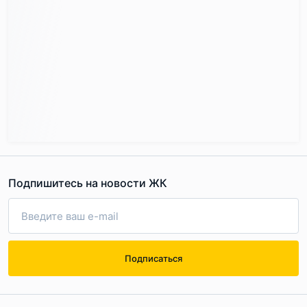
ситуация). Однако это ещё не всё: есть там, красиво
названная на сайте, «sreda для рождения гениев» -
языковые, творческие и спортивные студии для детей.
Как известно, одна из бед столицы – нехватка
образовательной инфраструктуры. В комплексе
планируется строительство детского сада и школы.
Однако последняя строится на финальном этапе, и
откроет двери для учеников, в лучшем случае, в 2020
Подпишитесь на новости ЖК
году.
Район и его инфраструктура
Подписаться