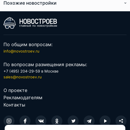
Похожие новостройки
По общим вопросам:
Местоположение ЖК «Sreda» назвать спокойным нельзя
info@novostroev.ru
– рядом промзоны, ТЭЦ, магистрали, железная дорога.
По вопросам размещения рекламы:
Соответственно, об экологии тоже лучше не говорить:
+7 (495) 204-29-59 в Москве
сама территория комплекса – бывшая «промка», которой
sales@novostroev.ru
понадобилась рекультивация. Кожуховский лесопарк
«лёгкими» для района не назовёшь – он слишком далеко,
О проекте
в 2 километрах. Но такова жизнь в столице:
Рекламодателям
Контакты
потенциальным покупателям, сетующим на состояние
окружающей среды, на одном форуме посоветовали
поехать жить куда-нибудь на Урал.