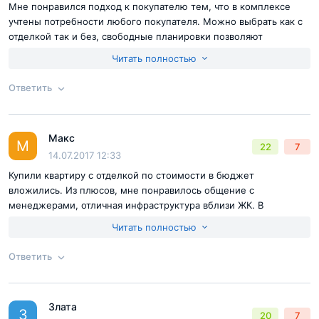
Мне понравился подход к покупателю тем, что в комплексе
крошечные, 24-метровые студии. В общем, варианты на
учтены потребности любого покупателя. Можно выбрать как с
всевозможный вкус и кошелёк, для больших и
отделкой так и без, свободные планировки позволяют
маленьких семей.
комфортно обставить квартиру. Единственное, что мне не
Читать полностью
понравилось это окружение бывших пром зон, скорее всего
вокруг будет долгое время строительство новых домов, но так
Ответить
как квартиру покупаю на долгое время, перспектива жить в
окружении новостроек нравится больше чем окружение
старых хрущевок
Макс
Ответ на отзыв
@Григори
М
22
7
14.07.2017 12:33
Купили квартиру с отделкой по стоимости в бюджет
вложились. Из плюсов, мне понравилось общение с
менеджерами, отличная инфраструктура вблизи ЖК. В
остальном нужно дождаться ключей и посмотреть всели так
Читать полностью
замечательно как обещали.
Ответить
Согласен с
правилами публикации
на сайте
Злата
Ответ на отзыв
@Макс
З
20
7
Отправить комментарий