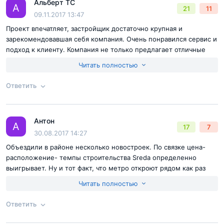
Альберт ТС
Согласен с
правилами публикации
на сайте
Ответ на отзыв
@Кирилл
А
21
11
09.11.2017 13:47
Отправить комментарий
Проект впечатляет, застройщик достаточно крупная и
зарекомендовавшая себя компания. Очень понравился сервис и
подход к клиенту. Компания не только предлагает отличные
условия покупки, еще и привозит за свой счет. Все это мелочи,
Читать полностью
но приятно. Решающим фактором в пользу Среды стал низкий
ипотечный кредит и дополнительная скидка на квартиру.
Ответить
Согласен с
правилами публикации
на сайте
Антон
Ответ на отзыв
@Альберт ТС
А
17
7
Отправить комментарий
30.08.2017 14:27
Объездили в районе несколько новостроек. По связке цена-
расположение- темпы строительства Sreda определенно
выигрывает. Ну и тот факт, что метро откроют рядом как раз
когда первые корпуса сдадут, повлиял на решение о покупке.
Большое внимание в проекте уделено спорту: если всё
Читать полностью
так, как запланировано – это заслуживает уважения.
Ответить
Рядом с домами разместится футбольное поле и
теннисная академия, по всему кварталу протянутся