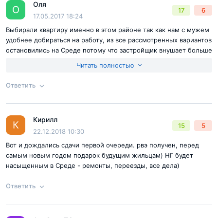
территории сохранены полувековые
Оля
Ответ на отзыв
@Виталик
О
17
6
Отправить комментарий
липы и каштаны, а очевидцы говорят,
17.05.2017 18:24
что в настоящее время высаживаются
Выбирали квартиру именно в этом районе так как нам с мужем
новые деревья.
удобнее добираться на работу, из все рассмотренных вариантов
остановились на Среде потому что застройщик внушает больше
доверия чем остальные и стоимость нас полностью устраивает
Читать полностью
ну сам проект более симпатичен
Если всё так – это здорово: со временем просто
Ответить
благоустроенные дворы превратятся в
Согласен с
правилами публикации
на сайте
своеобразный оазис с внутренним парком, в
Кирилл
котором весной будут цвести вишни и сирень, а
Ответ на отзыв
@Оля
К
15
5
Отправить комментарий
22.12.2018 10:30
летом благоухать цветники.
Вот и дождались сдачи первой очереди. рвэ получен, перед
самым новым годом подарок будущим жильцам) НГ будет
Как водится в современном столичном комфорт-классе,
насыщенным в Среде - ремонты, переезды, все дела)
реализуется концепция внутреннего пространства ЖК
Ответить
без машин, зато с крытыми и открытыми детскими
площадками для разных возрастов, скамейками и
вымощенными плиткой дорожками.