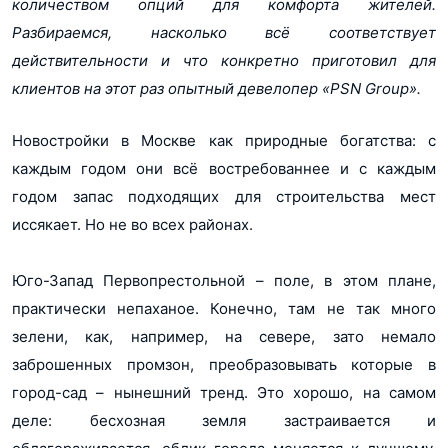
количеством опций для комфорта жителей.
очередь))
Разбираемся, насколько всё соответствует
Продажи завершены (Корпус Б1, Б2, Б3 (2
Показать еще...
очередь))
действительности и что конкретно приготовил для
Ипотека
Есть
Продажи завершены (Корпус М4 - М7 (2
клиентов на этот раз опытный девелопер «PSN Group».
очередь))
Военная ипотека
Нет
Тип здания
Монолитное (Корпус Л1, Л2, Т4, Т5 (1
Новостройки в Москве как природные богатства: с
Показать все 55 планировок
очередь))
каждым годом они всё востребованнее и с каждым
Монолитное (Корпус Т2, Т3 (1 очередь))
Монолитное (Корпус М1 - М3 (2 очередь))
годом запас подходящих для строительства мест
Монолитное (Корпус Б1, Б2, Б3 (2
Показать еще...
иссякает. Но не во всех районах.
очередь))
Этажность
5-25 (Корпус Л1, Л2, Т4, Т5 (1 очередь))
Монолитное (Корпус М4 - М7 (2 очередь))
25 (Корпус Т2, Т3 (1 очередь))
Юго-Запад Первопрестольной – поле, в этом плане,
8/9/17 (Корпус М1 - М3 (2 очередь))
25 (Корпус Б1, Б2, Б3 (2 очередь))
Показать еще...
практически непаханое. Конечно, там не так много
6-7-9 (Корпус М4 - М7 (2 очередь))
зелени, как, например, на севере, зато немало
Отделка от
Без отделки (Корпус Л1, Л2, Т4, Т5 (1
очередь))
застройщика
заброшенных промзон, преобразовывать которые в
Без отделки/С отделкой (Корпус Т2, Т3 (1
город-сад – нынешний тренд. Это хорошо, на самом
очередь))
Без отделки (Корпус М1 - М3 (2 очередь))
деле: бесхозная земля застраивается и
Без отделки/С отделкой (Корпус Б1, Б2, Б3
Показать еще...