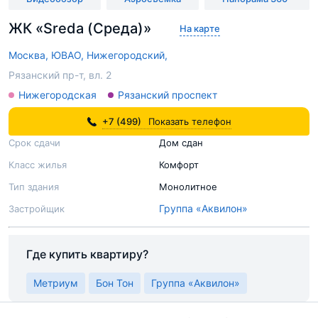
ЖК «Sreda (Среда)»
На карте
Москва,
ЮВАО,
Нижегородский,
Рязанский пр-т, вл. 2
Нижегородская
Рязанский проспект
+7 (499)
Показать телефон
Срок сдачи
Дом сдан
Класс жилья
Комфорт
Тип здания
Монолитное
Группа «Аквилон»
Застройщик
Где купить квартиру?
Метриум
Бон Тон
Группа «Аквилон»