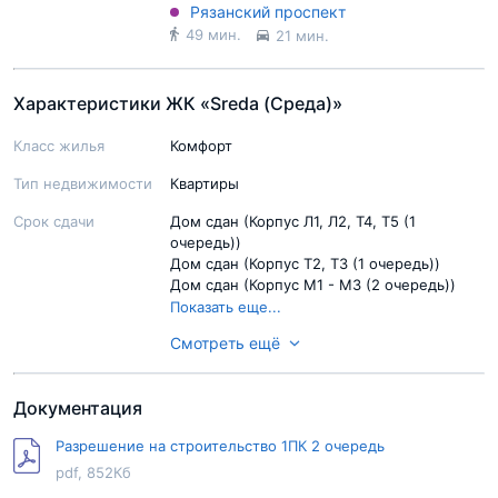
Рязанский проспект
49 мин.
21 мин.
Характеристики ЖК «Sreda (Среда)»
Класс жилья
Комфорт
Тип недвижимости
Квартиры
Срок сдачи
Дом сдан (Корпус Л1, Л2, Т4, Т5 (1
очередь))
Дом сдан (Корпус Т2, Т3 (1 очередь))
Дом сдан (Корпус М1 - М3 (2 очередь))
Дом сдан (Корпус Б1, Б2, Б3 (2 очередь))
Показать еще...
Дом сдан (Корпус М4 - М7 (2 очередь))
Смотреть ещё
Ход строительства
Строительство завершено (Корпус Л1, Л2,
Т4, Т5 (1 очередь))
Строительство завершено (Корпус Т2, Т3
Документация
(1 очередь))
Строительство завершено (Корпус М1 -
Разрешение на строительство 1ПК 2 очередь
М3 (2 очередь))
Строительство завершено (Корпус Б1, Б2,
pdf, 852Кб
Показать еще...
Б3 (2 очередь))