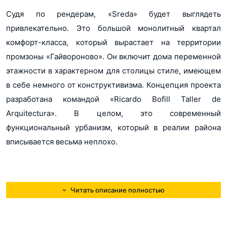
Судя по рендерам, «Sreda» будет выглядеть
привлекательно. Это большой монолитный квартал
комфорт-класса, который вырастает на территории
промзоны «Гайвороново». Он включит дома переменной
этажности в характерном для столицы стиле, имеющем
в себе немного от конструктивизма. Концепция проекта
разработана командой «Ricardo Bofill Taller de
Arquitectura». В целом, это современный
функциональный урбанизм, который в реалии района
вписывается весьма неплохо.
Среди корпусов имеются: 3 светлые 25-этажные башни,
здания пониже и потемнее и совсем невысокие, по
Читать описание полностью
меркам столицы, пятиэтажные дома. Везде большие
окна, есть и панорамное остекление, особенно на
верхних этажах. Фасады, как сейчас принято в