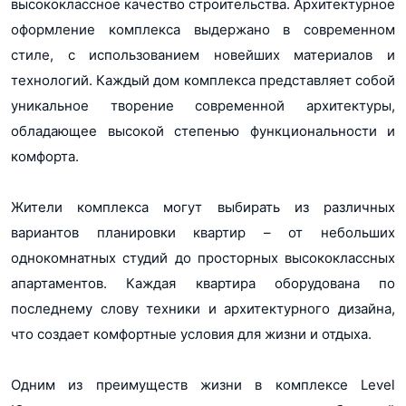
высококлассное качество строительства. Архитектурное
25 (Корпус 8, 9)
Показать еще...
оформление комплекса выдержано в современном
16 (Корпус 10, 11)
Количество квартир
5759 (Общее кол-во)
стиле, с использованием новейших материалов и
785 (4, 5, 6, 7)
технологий. Каждый дом комплекса представляет собой
963 (Корпус 1, 13, 14)
1316 (Корпус 2, 3)
Показать еще...
уникальное творение современной архитектуры,
1220 (Корпус 8, 9)
обладающее высокой степенью функциональности и
Абсолют Банк
Банки
1072 (Корпус 10, 11)
Альфа-Банк
комфорта.
Банк ДОМ.РФ
Банк Санкт-Петербург
Показать еще...
Банк УРАЛСИБ
Жители комплекса могут выбирать из различных
Газпромбанк
вариантов планировки квартир – от небольших
Металлинвестбанк
однокомнатных студий до просторных высококлассных
Московский Кредитный Банк
МТС Банк
апартаментов. Каждая квартира оборудована по
Банк Открытие
последнему слову техники и архитектурного дизайна,
Промсвязьбанк
Росбанк
что создает комфортные условия для жизни и отдыха.
Россельхозбанк
Сбер Банк
Одним из преимуществ жизни в комплексе Level
СМП Банк
Совкомбанк