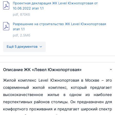
Проектная декларация ЖК Level Южнопортовая от
Возведение здания (Корпус 10, 11)
Паркинг
10.06.2022 этап 1.1
Подземный паркинг на 1436 машиномест
pdf, 870Кб
Территория
Огорожена
Разрешение на строительство ЖК Level Южнопортовая
Благоустройство
детские и спортивные площадки
этап 1.1
территории
pdf, 2.5Мб
Балкон/Лоджия
Нет
Разрешение на строительство Левел Южнопортовая этап
Ещё 5 документов
Терраса
Нет
2
pdf, 104Кб
Форма продажи
Продажи завершены (4, 5, 6, 7)
Договор долевого участия (Корпус 1, 13,
Проектная декларация Левел Южнопортовая этап 2
14)
Описание ЖК «Левел Южнопортовая»
pdf, 767Кб
Договор долевого участия (Корпус 2, 3)
Договор долевого участия (Корпус 8, 9)
Показать еще...
Жилой комплекс Level Южнопортовая в Москве – это
Разрешение на строительство Левел Южнопортовая этап
Договор долевого участия (Корпус 10, 11)
Ипотека
Есть
1.2
современный жилой комплекс, который предлагает
pdf, 101Кб
Военная ипотека
высококачественное жилье в одном из наиболее
Нет
перспективных районов столицы. Он предназначен для
Проектная декларация Левел Южнопортовая этап 1.2
Рассрочка
Рассрочка 0% на квартиры
pdf, 502Кб
комфортного проживания и предлагает широкий спектр
Тип здания
Монолитно-кирпичное (4, 5, 6, 7)