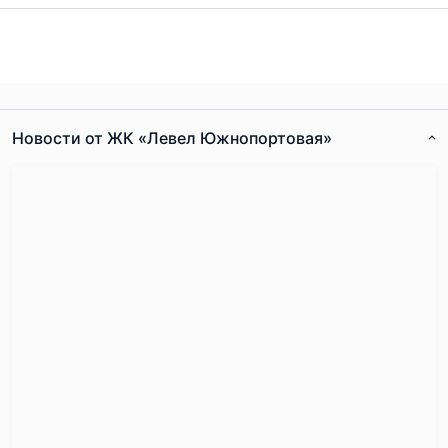
Новости от ЖК «Левел Южнопортовая»
Согласен с
правилами публикации
на сайте
Отправить комментарий