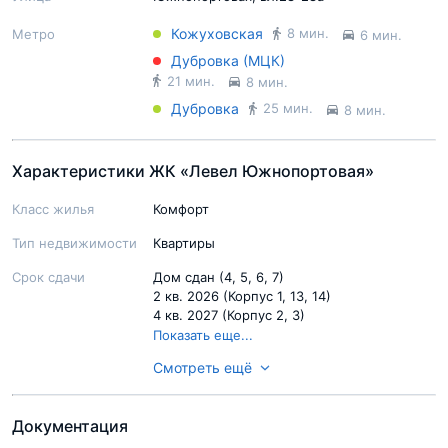
Кожуховская
8 мин.
Метро
6 мин.
Дубровка (МЦК)
21 мин.
8 мин.
Дубровка
25 мин.
8 мин.
Характеристики ЖК «Левел Южнопортовая»
Класс жилья
Комфорт
Тип недвижимости
Квартиры
Срок сдачи
Дом сдан (4, 5, 6, 7)
2 кв. 2026 (Корпус 1, 13, 14)
4 кв. 2027 (Корпус 2, 3)
2 кв. 2029 (Корпус 8, 9)
Показать еще...
4 кв. 2029 (Корпус 10, 11)
Смотреть ещё
Ход строительства
Строительство завершено (4, 5, 6, 7)
Внутренние работы (отделка) (Корпус 1,
13, 14)
Документация
Возведение здания (Корпус 2, 3)
Возведение здания (Корпус 8, 9)
Показать еще...