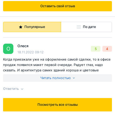
Оставить свой отзыв
Популярные
По дате
Олеся
О
5
4
18.11.2022 09:12
Когда приезжали уже на оформление самой сделки, то в офисе
продаж появился макет первой очереди. Радует глаз, надо
сказать. И архитектура самих зданий хороша и цветовые
решения, территория для двора достаточная, по фотографиям
Читать полностью
то ее не особо можно определить. В общем еще раз убедились
в правильном выборе комплекса для покупки квартиры для
Ответить
расширения
Посмотреть все отзывы
Ответ на отзыв
@Олеся