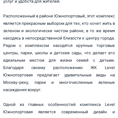
услуг и удобств для жителей.
Монолитно-кирпичное (Корпус 1, 13, 14)
Разрешени е на ввод Левел Южнопортовая этап 1.1.1
Монолитно-кирпичное (Корпус 2, 3)
pdf, 120Кб
Монолитно-кирпичное (Корпус 8, 9)
Показать еще...
Расположенный в районе Южнопортовый, этот комплекс
Монолитно-кирпичное (Корпус 10, 11)
Этажность
14-29 (4, 5, 6, 7)
является прекрасным выбором для тех, кто хочет жить в
13-69 (Корпус 1, 13, 14)
зеленом и экологически чистом районе, в то же время
47-68 (Корпус 2, 3)
49 (Корпус 8, 9)
Показать еще...
находясь в непосредственной близости к центру города.
20-68 (Корпус 10, 11)
Отделка от
Рядом с комплексом находятся крупные торговые
Без отделки/С отделкой (4, 5, 6, 7)
Без отделки/С отделкой (Корпус 1, 13, 14)
застройщика
центры, парки, школы и детские сады, что делает его
Без отделки/С отделкой (Корпус 2, 3)
идеальным местом для жизни семей с детьми.
Без отделки/С отделкой (Корпус 8, 9)
Показать еще...
Без отделки/С отделкой (Корпус 10, 11)
Благодаря своему расположению ЖК Level
Отделка от
Без отделки, предчистовая, чистовая (4, 5,
6, 7)
застройщика
Южнопортовая предлагает удивительные виды на
Москву-реку, парки и многочисленные зеленые
Потолки
от 2.85 до 2.92 (4, 5, 6, 7)
от 2.85 до 2.92 (Корпус 1, 13, 14)
насаждения вокруг.
от 2.68 до 2.85 (Корпус 2, 3)
от 2.7 до 2.87 (Корпус 8, 9)
Показать еще...
от 2.85 до 2.9 (Корпус 10, 11)
Одной из главных особенностей комплекса Level
Квартир на этаже
28 (4, 5, 6, 7)
Южнопортовая является современный дизайн и
14 (Корпус 1, 13, 14)
12 (Корпус 2, 3)