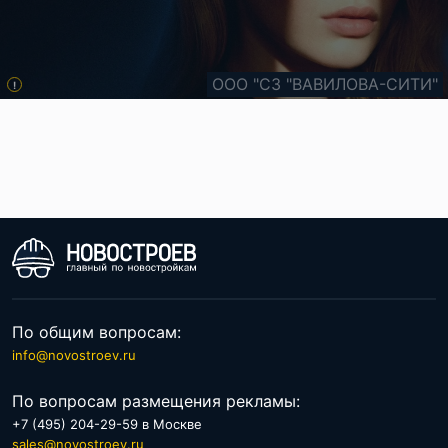
ООО "СЗ "ВАВИЛОВА-СИТИ"
ООО "СЗ "АГАТ"
ООО «Сфера»
!
По общим вопросам:
info@novostroev.ru
По вопросам размещения рекламы:
+7 (495) 204-29-59 в Москве
sales@novostroev.ru