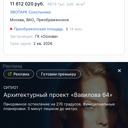
11 612 020 руб.
2
487.9 тыс. руб. за м
ЭВОПАРК Сокольники
,
,
Москва
ВАО
Преображенское
Преображенская площадь
14 мин.
Застройщик:
ГК «Основа»
Срок сдачи:
2 кв. 2026
Реклама
Реклама
Реклама
2
Реклама
Реклама
Реклама
Реклама
от 28 м
Финальная очередь.
Готовим премьеру
- от 23.6 млн Руб.
Донстрой
ДОНСТРОЙ
СИТИ21
ОСТРОВ. КВАРТАЛ-КУРОРТ
СИМВОЛ Квартал у центра Москвы
Архитектурный проект «Вавилова 64»
До 30 августа - выгодные условия покупки! Ограниченный пул
До 30 августа – выгодные условия покупки.
Панорамное остекление на 270 градусов. Функциональные
квартир на западе Москвы, у парка и реки
планировки. 5 минут пешком до метро.