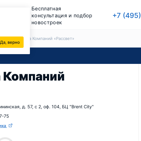
Бесплатная
+7 (495
консультация и подбор
новостроек
йщики
Группа Компаний «Рассвет»
Да, верно
 Компаний
ининская, д. 57, с 2, оф. 104, БЦ "Brent City"
7-75
ика