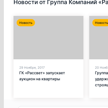
Новости от Группа Компаний «Р
Новость
Новость
29 Ноября, 2017
20 Нояб
ГК «Рассвет» запускает
Группа
аукцион на квартиры
удерж
строя
компле
собст
строй