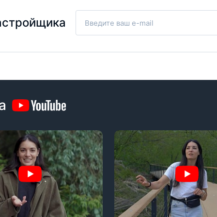
изации расходов на
ельство.
астройщика
а