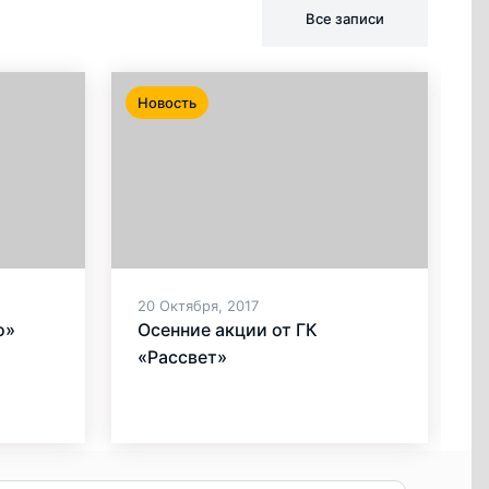
Все записи
Новость
Н
20 Октября, 2017
1
о»
Осенние акции от ГК
«Рассвет»