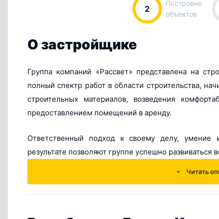
Построено
2
объектов
О застройщике
Группа компаний «Рассвет» представлена на стр
полный спектр работ в области строительства, на
строительных материалов, возведения комфорт
предоставлением помещений в аренду.
Ответственный подход к своему делу, умение и
результате позволяют группе успешно развиваться в
Читать оп
За 18 лет существования на рынке России и Башкорт
эксплуатацию более полумиллиона квадратных 
площадей.