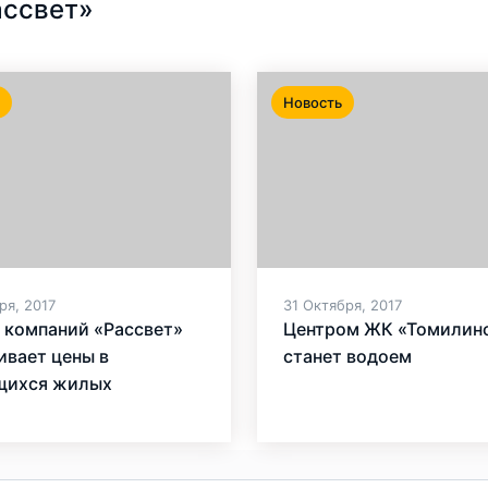
ассвет»
Новость
ря, 2017
31 Октября, 2017
 компаний «Рассвет»
Центром ЖК «Томилин
ивает цены в
станет водоем
щихся жилых
ксах за счет
венного производства
материалов и