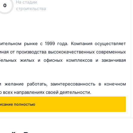
На стадии
0
строительства
оительном рынке с 1999 года. Компания осуществляет
чиная от производства высококачественных современных
абельных жилых и офисных комплексов и заканчивая
 желание работать, заинтересованность в конечном
о всех направлениях своей деятельности.
исание полностью
остана группой компаний "Рассвет" построено и сдано в
метров жилья, а также тысячи метров коммерческих