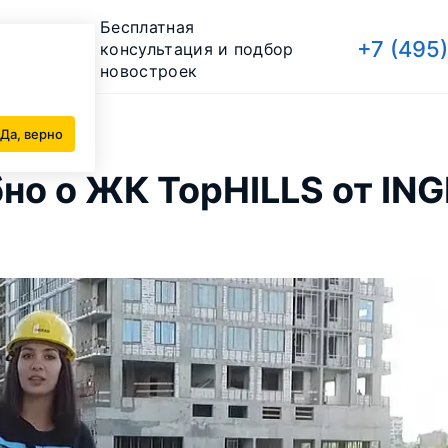
Бесплатная
+7 (495
консультация и подбор
новостроек
and)
Да, верно
бно о ЖК TopHILLS от IN