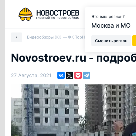
Москва и МО
Это ваш регион?
Москва и МО
Видеообзоры ЖК
ЖК TopHILLS (ЖК Горки) (ЖК Highl
Сменить регион
Novostroev.ru - подро
27 Августа, 2021