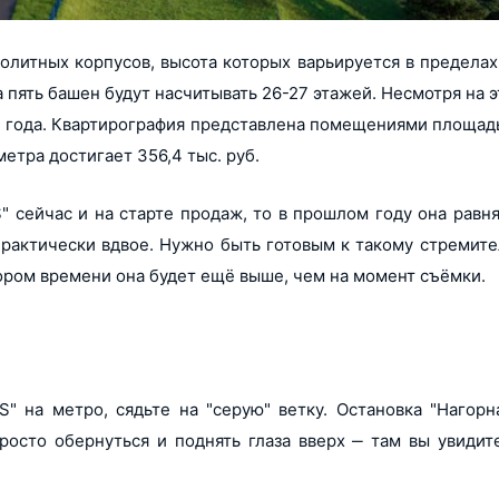
олитных корпусов, высота которых варьируется в пределах
а пять башен будут насчитывать 26-27 этажей. Несмотря на э
3 года. Квартирография представлена помещениями площадь
метра достигает 356,4 тыс. руб.
" сейчас и на старте продаж, то в прошлом году она равн
 практически вдвое. Нужно быть готовым к такому стремит
скором времени она будет ещё выше, чем на момент съёмки.
" на метро, сядьте на "серую" ветку. Остановка "Нагорн
просто обернуться и поднять глаза вверх ‒ там вы увиди