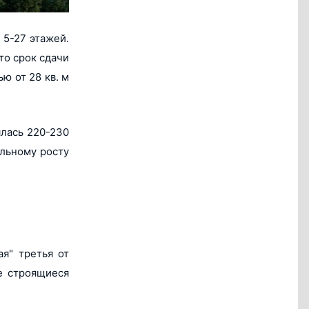
 5-27 этажей.
то срок сдачи
ю от 28 кв. м
ялась 220-230
ельному росту
ая" третья от
те строящиеся