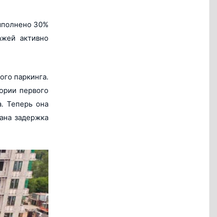
выполнено 30%
ажей активно
ого паркинга.
тории первого
. Теперь она
зана задержка