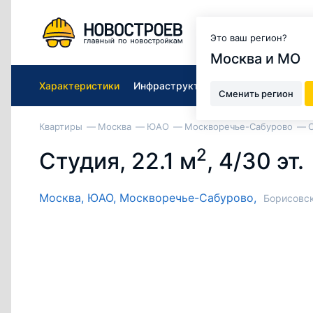
Москва и МО
Это ваш регион?
Москва и МО
Характеристики
Инфраструктура ЖК
Подобрать к
Сменить регион
Квартиры
Москва
ЮАО
Москворечье-Сабурово
С
2
Студия, 22.1 м
, 4/30 эт.
Москва,
ЮАО,
Москворечье-Сабурово,
Борисовск