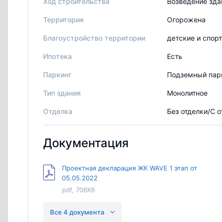
Ход строительства
Возведение зда
Территория
Огорожена
Благоустройство территории
детские и спор
Ипотека
Есть
Паркинг
Подземный пар
Тип здания
Монолитное
Отделка
Без отделки/С 
Документация
Проектная декларация ЖК WAVE 1 этап от
05.05.2022
pdf, 706Кб
Проектная декларация Wave 2 этап
Все 4 документа
pdf, 616Кб