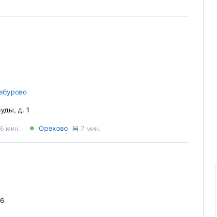
абурово
уды, д. 1
Орехово
6 мин.
7 мин.
26