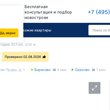
Бесплатная
+7 (495
консультация и подбор
новостроек
вартиру
Похожие квартиры
Да, верно
тудия, 22.1 м2, 4/30 эт.
Проверено 02.08.2026
ие Пруды, д. 1
Борисово
Орехово
6 мин.
7 мин.