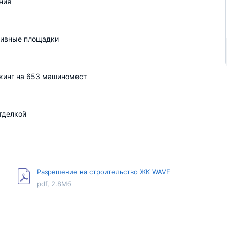
ния
тивные площадки
кинг на 653 машиномест
отделкой
Разрешение на строительство ЖК WAVE
pdf, 2.8Мб
Разрешение на строительство Wave 2 этап
pdf, 100Кб