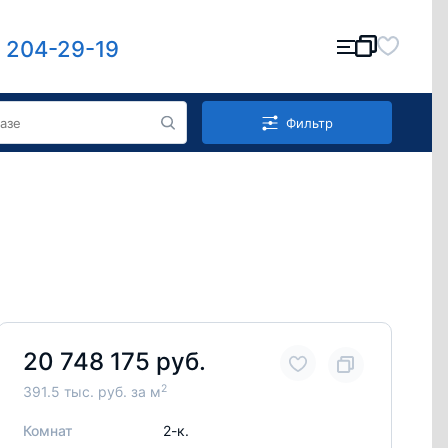
) 204-29-19
Фильтр
20 748 175 руб.
2
391.5 тыс. руб. за м
Комнат
2-к.