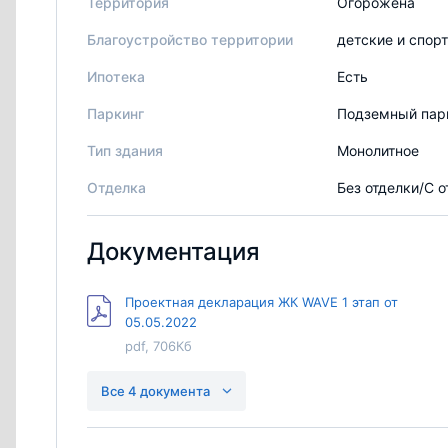
Территория
Огорожена
Благоустройство территории
детские и спор
Ипотека
Есть
Паркинг
Подземный пар
Тип здания
Монолитное
Отделка
Без отделки/С 
Документация
Проектная декларация ЖК WAVE 1 этап от
05.05.2022
pdf, 706Кб
Проектная декларация Wave 2 этап
Все 4 документа
pdf, 616Кб