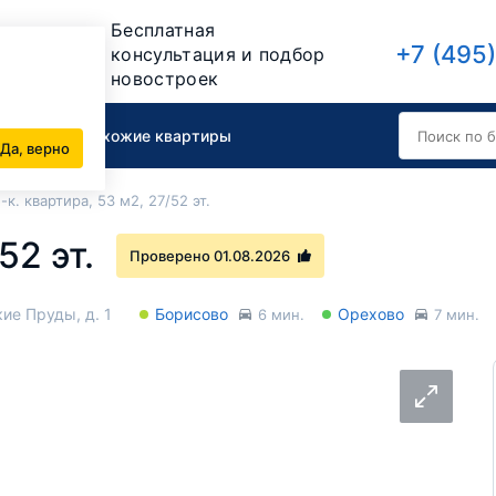
Бесплатная
+7 (495
консультация и подбор
новостроек
вартиру
Похожие квартиры
Да, верно
-к. квартира, 53 м2, 27/52 эт.
/52 эт.
Проверено 01.08.2026
ие Пруды, д. 1
Борисово
Орехово
6 мин.
7 мин.