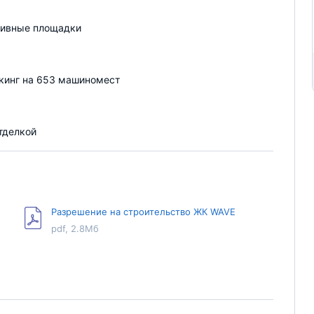
тивные площадки
кинг на 653 машиномест
отделкой
Разрешение на строительство ЖК WAVE
pdf, 2.8Мб
Разрешение на строительство Wave 2 этап
pdf, 100Кб