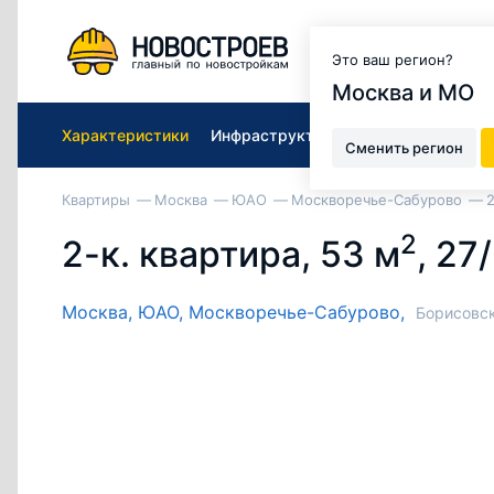
Москва и МО
Это ваш регион?
Москва и МО
Характеристики
Инфраструктура ЖК
Подобрать к
Сменить регион
Квартиры
Москва
ЮАО
Москворечье-Сабурово
2
2
2-к. квартира, 53 м
, 27
Москва,
ЮАО,
Москворечье-Сабурово,
Борисовск