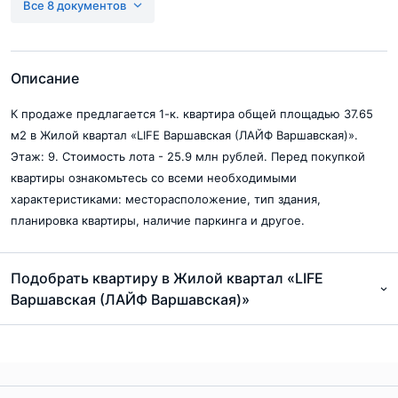
Все 8 документов
pdf, 748Кб
Разрешение на ввод в эксплуатацию (корп.4)
pdf, 179Кб
Описание
Разрешение на ввод в эксплуатацию (корп. Б6, Б7)
К продаже предлагается 1-к. квартира общей площадью 37.65
pdf, 723Кб
м2 в Жилой квартал «LIFE Варшавская (ЛАЙФ Варшавская)».
Этаж: 9. Стоимость лота - 25.9 млн рублей. Перед покупкой
Разрешение на ввод в эксплуатацию (корп. Б1, Б3, Б4, Б5)
квартиры ознакомьтесь со всеми необходимыми
pdf, 2.2Мб
характеристиками: месторасположение, тип здания,
Разрешение на ввод Лайф Варшавская корпус 5
планировка квартиры, наличие паркинга и другое.
pdf, 101Кб
Проектная декларация Лайф-Варшавская корпус 1, 2
Подобрать квартиру в Жилой квартал «LIFE
pdf, 593Кб
Варшавская (ЛАЙФ Варшавская)»