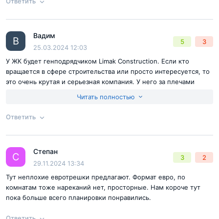
Ответить
Согласен с
правилами публикации
на сайте
Вадим
Ответ на отзыв
@Марина
В
5
3
Отправить комментарий
25.03.2024 12:03
У ЖК будет генподрядчиком Limak Construction. Если кто
вращается в сфере строительства или просто интересуется, то
это очень крутая и серьезная компания. У него за плечами
столько качественных объектов. Так что в качестве MYPRIORITY
Читать полностью
Paveletskaya можно быть уверенным на 100%.
Ответить
Согласен с
правилами публикации
на сайте
Степан
Ответ на отзыв
@Вадим
С
3
2
Отправить комментарий
29.11.2024 13:34
Тут неплохие евротрешки предлагают. Формат евро, по
комнатам тоже нареканий нет, просторные. Нам короче тут
пока больше всего планировки понравились.
Ответить