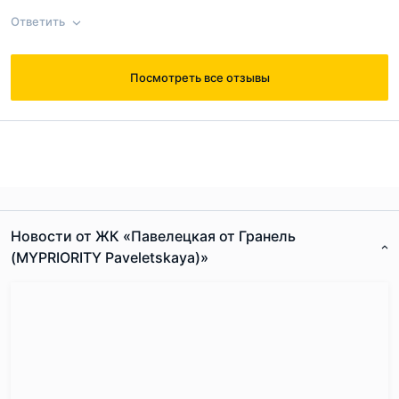
окончательно решать.
Ответить
Согласен с
правилами публикации
на сайте
Посмотреть все отзывы
Ответ на отзыв
@Павел
Отправить комментарий
Новости от ЖК «Павелецкая от Гранель
(MYPRIORITY Paveletskaya)»
Согласен с
правилами публикации
на сайте
Отправить комментарий