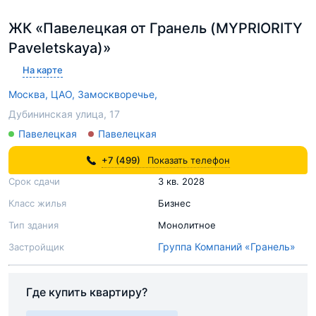
ЖК «Павелецкая от Гранель (MYPRIORITY
Paveletskaya)»
На карте
Москва,
ЦАО,
Замоскворечье,
Дубининская улица, 17
Павелецкая
Павелецкая
+7 (499)
Показать телефон
Срок сдачи
3 кв. 2028
Класс жилья
Бизнес
Тип здания
Монолитное
Группа Компаний «Гранель»
Застройщик
Где купить квартиру?