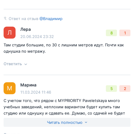
Ответ на отзыв
@Владимир
Ответ на отзыв
@Владимир
Лера
Л
8
1
20.06.2024 23:32
Там студии большие, по 30 с лишним метров идут. Почти как
однушка по метражу.
Ответить
Согласен с
правилами публикации
на сайте
Марина
Ответ на отзыв
@Владимир
М
5
2
11.03.2024 11:46
Отправить комментарий
С учетом того, что рядом с MYPRIORITY Paveletskaya много
учебных заведений, неплохим вариантом будет купить там
студию или однушку и сдавать ее. Думаю, со сдачей не будет
никаких проблем. И в денежном выражении такой пассивный
Читать полностью
доход будет немаленьким.