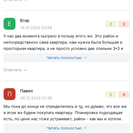
Егор
Согласен с
правилами публикации
на сайте
Ответ на отзыв
@Степан
Е
2
2
14.10.2024 23:59
Отправить комментарий
У нас два момента сыграло в пользу этого жк. Это район и
непосредственно сама квартира. нам нужна была большая и
просторная квартира, а не просто условно две спальни 3*3 и
кухня метров 10-12. Искали реально хорошую планировку. Что
Читать полностью
касается района, предпочтительнее было поближе к Садовому,
конечно, чем ближе к центру вообщем, тем лучше. Методом
Ответить
исключения выбрали этот жк.
Согласен с
правилами публикации
на сайте
Павел
Ответ на отзыв
@Егор
П
2
4
Отправить комментарий
26.12.2024 01:36
Мы пока до конца не определились и тд, но думаю, что все же
в этом жк будем покупать квартиру. Планировка подходящая
есть, по цене нас тоже устраивает, район - как мы и хотели.
Еще буду уточнять по стоимости машиноместа, хотя бы
Читать полностью
примерно надо знак порядок цифр и тогда уже будем