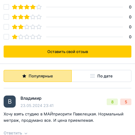
Газпромбанк
0
Металлинвестбанк
Московский Кредитный Банк
0
МТС Банк
РНКБ
0
Росбанк
0
Россельхозбанк
Сбер Банк
Совкомбанк
Оставить свой отзыв
ВТБ
Популярные
По дате
Владимир
В
8
5
23.05.2024 23:41
Хочу взять студию в МАЙприорити Павелецкая. Нормальный
метраж, продумано все. И цена приемлемая.
Ответить