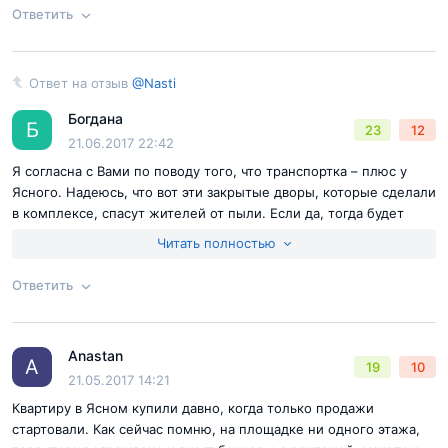
Ответить
лесополоса с дорожками. Она отлично подойдет
для отдыха, велопрогулок и пробежек.
Ответ на отзыв
@Nasti
Согласен с
правилами публикации
на сайте
Ответ на отзыв
@Nasti
Безусловно, такое соседство – огромное
Богдана
преимущество. Нормальная экология – редкость
Б
23
12
Отправить комментарий
21.06.2017 22:42
для столичных районов, а Орехово-Борисово
Я согласна с Вами по поводу того, что транспортка – плюс у
Южное гордо носит «звание» одной из самых
Ясного. Надеюсь, что вот эти закрытые дворы, которые сделали
чистых локаций Москвы.
в комплексе, спасут жителей от пыли. Если да, тогда будет
вообще хорошо жить тут.
Читать полностью
Кстати, это не какая-то глушь с лесами-полями! С
транспортной доступностью здесь тоже все
Ответить
Согласен с
правилами публикации
на сайте
хорошо. В 850 метрах – развязка с МКАД,
непосредственно на территории предусмотрено
Отправить комментарий
два въезда-выезда с дублера «Каширки». Проспект
Anastan
Ответ на отзыв
@Nasti
A
19
10
Андропова – в 8 км.
21.05.2017 14:21
Квартиру в Ясном купили давно, когда только продажи
Остались вопросы
стартовали. Как сейчас помню, на площадке ни одного этажа,