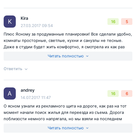
можно понимать сразу, за что платишь. Дизайн, и наличие
«Ясно, что для детей удобный»
собственной социалки-несомненный плюс этого жк.
Kira
Ответ на отзыв
@Женя
Двор ЖК «Ясный» закрыт от машин. Прилегающая
K
16
5
27.03.2017 09:54
территория благоустроена: высажены деревья и
Плюс Ясному за продуманные планировки! Все сделали удобно,
кусты, есть прогулочные дорожки, спортивные и
комнаты просторные, светлые, кухни и санузлы не тесные.
игровые площадки, зоны отдыха. На первый взгляд,
Даже в студии будет жить комфортно, я смотрела их как раз
все удобно не только для детей, но и для взрослых.
сегодня.
Читать полностью
Ответить
Согласен с
правилами публикации
на сайте
andrey
Ответ на отзыв
@Kira
A
16
6
Отправить комментарий
14.07.2017 11:47
О ясном узнали из рекламного щита на дороге, как раз на тот
момент начали поиск жилья для переезда из съема. Дорога
поблизости немного напрягала, но мы взяли на последнем
этаже квартиру и с окнами во двор, а так комплекс очень
Читать полностью
нравится даже в недостроенном виде, многое обещают