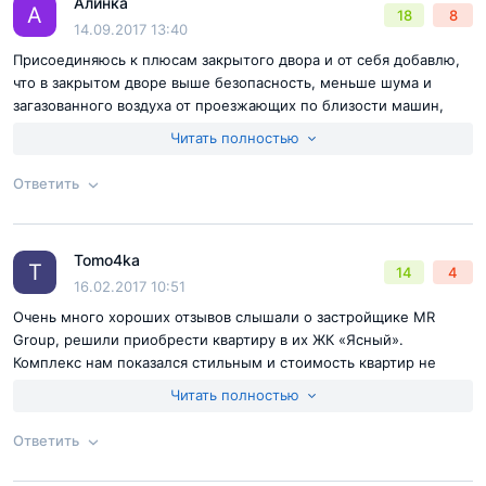
Алинка
А
18
8
14.09.2017 13:40
Присоединяюсь к плюсам закрытого двора и от себя добавлю,
что в закрытом дворе выше безопасность, меньше шума и
загазованного воздуха от проезжающих по близости машин,
всегда есть теневая сторона и можно от жары перемещаться
Читать полностью
выгуливая ребенка. Больше интересуют недостатки с которыми
можем столкнутся, но пока таких не вижу
Ответить
Согласен с
правилами публикации
на сайте
Остались вопросы
Отправить комментарий
Tomo4ka
Ответ на отзыв
@Саша
T
14
4
16.02.2017 10:51
Итак, вернемся к детям. Как уже было сказано, на
Очень много хороших отзывов слышали о застройщике MR
территории комплекса построены образовательные
Group, решили приобрести квартиру в их ЖК «Ясный».
учреждения. Но всем ли они подойдут? Сад
Комплекс нам показался стильным и стоимость квартир не
рассчитан на 125 мест – много и мало
такая высокая по московским меркам, район хороший очень.
Читать полностью
одновременно. Школа ждет 200 учеников, она
Ждем с женой сдачи комплекса.
начальная (1-4 класс), продолжать образование
Ответить
детям придется где-то еще.