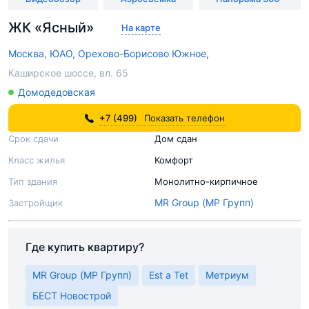
ЖК «Ясный»
На карте
Москва,
ЮАО,
Орехово-Борисово Южное,
Каширское шоссе, вл. 65
Домодедовская
+7 (499)
Показать телефон
Срок сдачи
Дом сдан
Класс жилья
Комфорт
Тип здания
Монолитно-кирпичное
MR Group (МР Групп)
Застройщик
Где купить квартиру?
MR Group (МР Групп)
Est a Tet
Метриум
БЕСТ Новострой