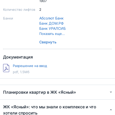
1907
Количество лифтов
2
Абсолют Банк
Банки
Банк ДОМ.РФ
Банк УРАЛСИБ
Банк Возрождение
Показать еще...
Банк Зенит
Свернуть
Газпромбанк
Банк Открытие
Промсвязьбанк
Документация
Райффайзенбанк
Росбанк
Разрешение на ввод
Россельхозбанк
pdf, 1.5Мб
Сбер Банк
СМП Банк
Совкомбанк
Транскапиталбанк
Планировки квартир в ЖК «Ясный»
Всероссийский банк развития регионов
ВТБ
ЖК «Ясный»: что мы знали о комплексе и что
хотели спросить