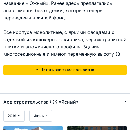
название «Южный». Ранее здесь предлагались
апартаменты без отделки, которые теперь
переведены в жилой фонд.
Все корпуса монолитные, с яркими фасадами с
отделкой из клинкерного кирпича, керамогранитной
плитки и алюминиевого профиля. Здания
многосекционные и имеют переменную высоту (8-
19 этажей). Нельзя не отметить большие окна. Во
всех домах – вентилируемые фасады,
Читать описание полностью
предусмотрена возможность установки
кондиционера.
Ход строительства ЖК «Ясный»
2019
Июнь