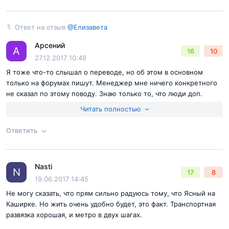
Согласен с
правилами публикации
на сайте
Ответ на отзыв
@Елизавета
Ответ на отзыв
@Елизавета
Отправить комментарий
Арсений
А
16
10
27.12.2017 10:48
Я тоже что-то слышал о переводе, но об этом в основном
только на форумах пишут. Менеджер мне ничего конкретного
не сказал по этому поводу. Знаю только то, что люди доп.
соглашение подписывают на перевод в квартиру. Материально
Читать полностью
вас это никак не коснется, если и переведут, то этим
Точно ясно
застройщик будет заниматься. Апартаменты как продавали, так
Ответить
Согласен с
правилами публикации
на сайте
и продают, ничего не изменилось.
Отправить комментарий
Менее чем в километре от комплекса раскинулся
Nasti
Ответ на отзыв
@Елизавета
N
17
8
Бирюлевский лесопарк. Этот массив имеет
19.06.2017 14:45
площадь в 165 га и удивляет обилием редких
Не могу сказать, что прям сильно радуюсь тому, что Ясный на
растений. Он как бы переходит в заповедник
Каширке. Но жить очень удобно будет, это факт. Транспортная
«Царицыно» с Борисовскими прудами. Вдоль
развязка хорошая, и метро в двух шагах.
Каширки рядом с новостройкой есть высаженная