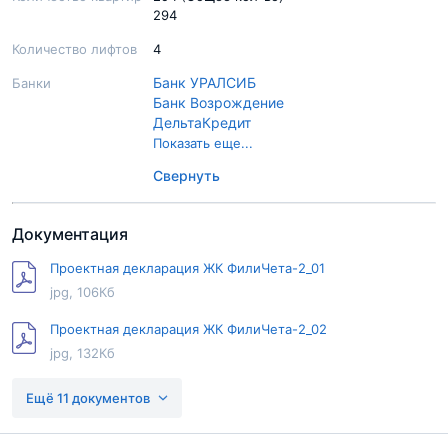
294
Количество лифтов
4
Банк УРАЛСИБ
Банки
Банк Возрождение
ДельтаКредит
Московское Ипотечное Агентство
Показать еще...
Сбер Банк
Свернуть
Транскапиталбанк
ВТБ
Документация
Проектная декларация ЖК ФилиЧета-2_01
jpg, 106Кб
Проектная декларация ЖК ФилиЧета-2_02
jpg, 132Кб
Проектная декларация ЖК ФилиЧета-2_03
Ещё 11 документов
jpg, 139Кб