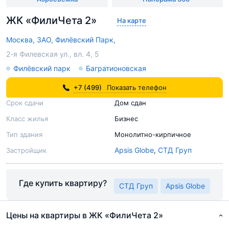
ЖК «ФилиЧета 2»
На карте
Москва,
ЗАО,
Филёвский Парк,
2-я Филевская ул., вл. 4, 5
Филёвский парк
Багратионовская
+7 (499)
Показать телефон
Срок сдачи
Дом сдан
Класс жилья
Бизнес
Тип здания
Монолитно-кирпичное
Apsis Globe
СТД Груп
Застройщик
,
Где купить квартиру?
СТД Груп
Apsis Globe
Цены на квартиры в ЖК «ФилиЧета 2»