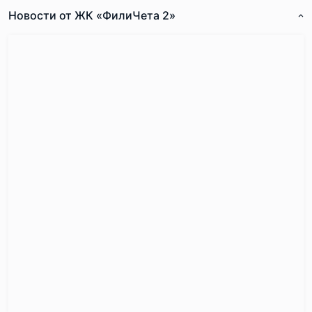
Новости от ЖК «ФилиЧета 2»
Согласен с
правилами публикации
на сайте
Отправить комментарий