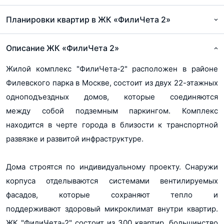
Проектная декларация ЖК ФилиЧета-2_04
jpg, 152Кб
Планировки квартир в ЖК «ФилиЧета 2»
Проектная декларация ЖК ФилиЧета-2_05
jpg, 90Кб
Описание ЖК «ФилиЧета 2»
Проектная декларация ЖК ФилиЧета-2_06
Жилой комплекс "ФилиЧета-2" расположен в районе
jpg, 81Кб
Филевского парка в Москве, состоит из двух 22-этажных
Проектная декларация ЖК ФилиЧета-2_07
одноподъездных домов, которые соединяются
jpg, 74Кб
между собой подземным паркингом. Комплекс
Проектная декларация ЖК ФилиЧета-2_08
находится в черте города в близости к транспортной
jpg, 139Кб
развязке и развитой инфраструктуре.
Проектная декларация ЖК ФилиЧета-2_09
Дома строятся по индивидуальному проекту. Снаружи
jpg, 135Кб
корпуса отделываются системами вентилируемых
Проектная декларация ЖК ФилиЧета-2_10
фасадов, которые сохраняют тепло и
jpg, 128Кб
поддерживают здоровый микроклимат внутри квартир.
Проектная декларация ЖК ФилиЧета-2_11
ЖК "ФилиЧета-2" состоит из 300 квартир, большинство