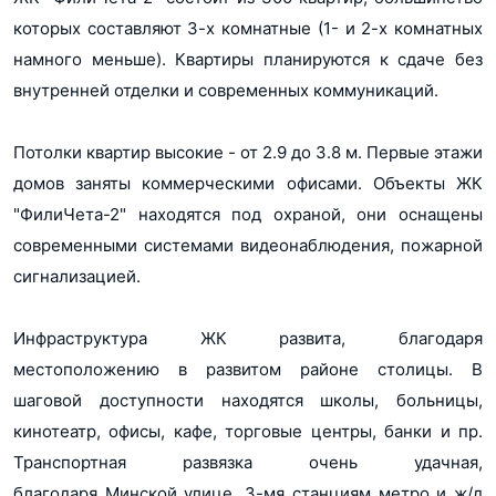
jpg, 25Кб
Показать 1 планировку
которых составляют 3-х комнатные (1- и 2-х комнатных
Проектная декларация, к.4,5 от 02.04.2018
намного меньше). Квартиры планируются к сдаче без
pdf, 1.1Мб
внутренней отделки и современных коммуникаций.
Разрешение на ввод в эксплуатацию от 20.08.2018
pdf, 350Кб
Потолки квартир высокие - от 2.9 до 3.8 м. Первые этажи
домов заняты коммерческими офисами. Объекты ЖК
"ФилиЧета-2" находятся под охраной, они оснащены
современными системами видеонаблюдения, пожарной
сигнализацией.
Инфраструктура ЖК развита, благодаря
местоположению в развитом районе столицы. В
шаговой доступности находятся школы, больницы,
кинотеатр, офисы, кафе, торговые центры, банки и пр.
Транспортная развязка очень удачная,
благодаря Минской улице, 3-мя станциям метро и ж/д