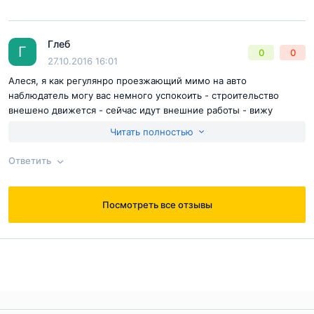
Глеб
Ответ на отзыв
@Тома
Г
0
0
27.10.2016 16:01
Алеся, я как регулянро проезжающий мимо на авто
наблюдатель могу вас немного успокоить - строительство
внешено движется - сейчас идут внешние работы - вижу
строителей часто. По самомо комплексу ничего сказать не
Читать полностью
могу. Не подходим мне по уровню класса.
Ответить
Согласен с
правилами публикации
на сайте
Посмотреть все отзывы
Ответ на отзыв
@Глеб
Отправить комментарий