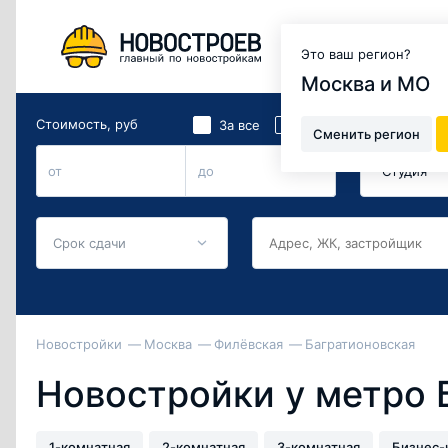
Москва и МО
Это ваш регион?
Москва и МО
Стоимость, руб
Количество 
2
За все
За м
Сменить регион
Студия
от
до
Срок сдачи
Новостройки
Москва
Филёвская
Багратионовская
Новостройки у метро 
1-комнатная
2-комнатная
3-комнатная
Бизнес-