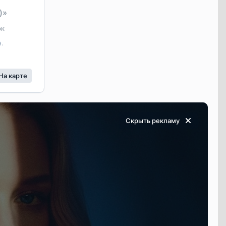
)»
рк
н.
На карте
Скрыть
рекламу