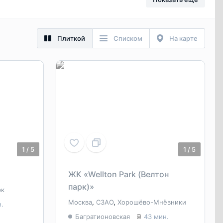
Плиткой
Списком
На карте
1
/
5
1
/
5
ЖК «Wellton Park (Велтон
парк)»
рк
Москва
,
СЗАО
,
Хорошёво-Мнёвники
н.
Багратионовская
43 мин.