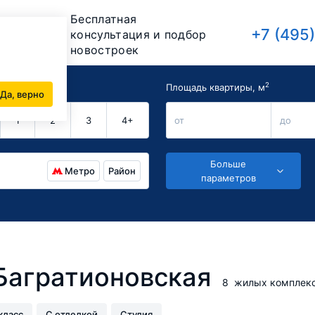
Бесплатная
+7 (495
консультация и подбор
новостроек
2
комнат
Площадь квартиры, м
Да, верно
1
2
3
4+
от
до
Больше
Метро
Район
параметров
Багратионовская
8
жилых комплек
класс
С отделкой
Студия