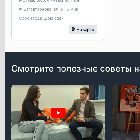
Москва
,
ЗАО
,
Филёвский Парк
Багратионовская
15 мин.
Срок ввода:
Дом сдан
На карте
Смотрите полезные советы н