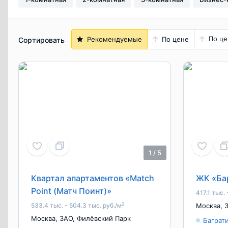
По це
Рекомендуемые
По цене
Сортировать
1
/
5
Квартал апартаментов «Match
ЖК «Ба
Point (Матч Поинт)»
417.1 тыс. 
2
533.4 тыс. - 504.3 тыс. руб./м
Москва
,
Москва
,
ЗАО
,
Филёвский Парк
Баграт