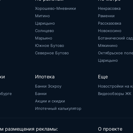
Хорошево-Мневники
Некрасовка
Митино
Раменки
Царицыно
Рассказовка
Солнцево
Новокосино
Марьино
Ботанический сад
Южное Бутово
Мякинино
Северное Бутово
Октябрьское пол
Царицыно
ки
Ипотека
Еще
Банки Эскроу
Новостройки на к
рбурге
Банки
Видеообзоры ЖК
Акции и скидки
Ипотечный калькулятор
м размещения рекламы:
О проекте