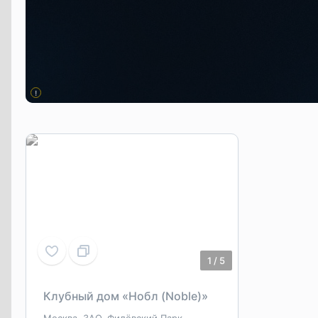
!
1
/
5
Клубный дом «Нобл (Noble)»