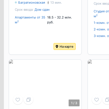
Багратионовская
13 мин.
Срок вво
Срок ввода:
Дом сдан
Студия от
2
м
Апартаменты от 35
18.5 - 32.2 млн.
2
м
руб.
1-комн. о
2-комн. о
3-комн. о
На карте
1
/
3