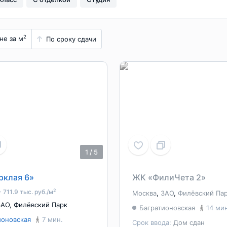
2
не за м
По сроку сдачи
1
/
5
рклая 6»
ЖК «ФилиЧета 2»
2
- 711.9 тыс. руб./м
Москва
,
ЗАО
,
Филёвский Па
ЗАО
,
Филёвский Парк
Багратионовская
14 ми
ионовская
7 мин.
Срок ввода:
Дом сдан