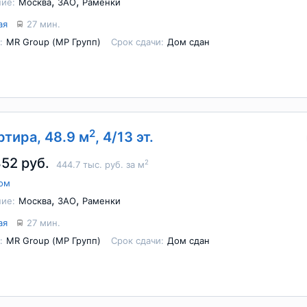
,
,
ие:
Москва
ЗАО
Раменки
ая
27 мин.
:
MR Group (МР Групп)
Срок сдачи:
Дом сдан
2
артира, 48.9 м
, 4/13 эт.
852 руб.
2
444.7 тыс. руб. за м
ом
,
,
ие:
Москва
ЗАО
Раменки
ая
27 мин.
:
MR Group (МР Групп)
Срок сдачи:
Дом сдан