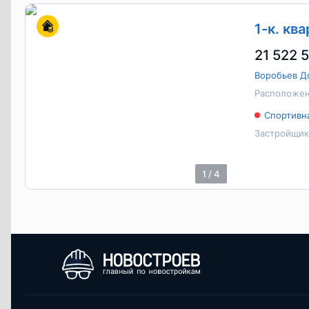
1-к. кв
21 522 5
Воробьев Д
Расположен
Спортивн
Застройщик
1
/
4