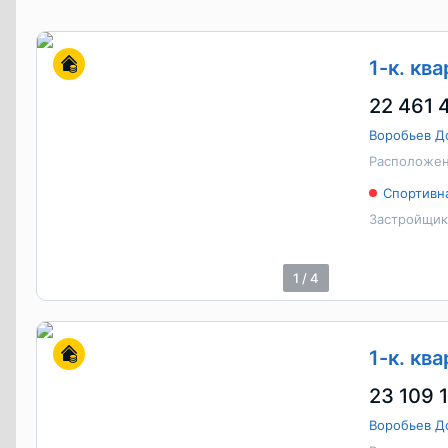
1-к. кв
22 461 
Воробьев Д
Расположен
Спортивн
Застройщик
1
/
4
1-к. ква
23 109 1
Воробьев Д