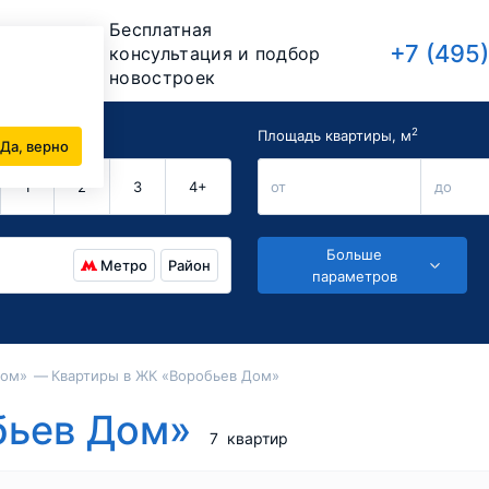
Бесплатная
+7 (495
консультация и подбор
новостроек
2
комнат
Площадь квартиры, м
Да, верно
1
2
3
4+
от
до
Больше
Метро
Район
параметров
Дом»
Квартиры в ЖК «Воробьев Дом»
бьев Дом»
7
квартир