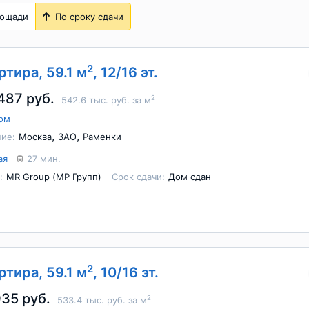
лощади
По сроку сдачи
2
ртира, 59.1 м
, 12/16 эт.
487 руб.
2
542.6 тыс. руб. за м
ом
,
,
ие:
Москва
ЗАО
Раменки
ая
27 мин.
:
MR Group (МР Групп)
Срок сдачи:
Дом сдан
2
ртира, 59.1 м
, 10/16 эт.
935 руб.
2
533.4 тыс. руб. за м