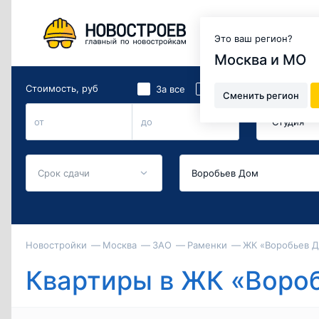
Москва и МО
Это ваш регион?
Москва и МО
Стоимость, руб
Количество 
2
За все
За м
Сменить регион
Студия
от
до
Срок сдачи
Новостройки
Москва
ЗАО
Раменки
ЖК «Воробьев 
Квартиры в ЖК «Воро