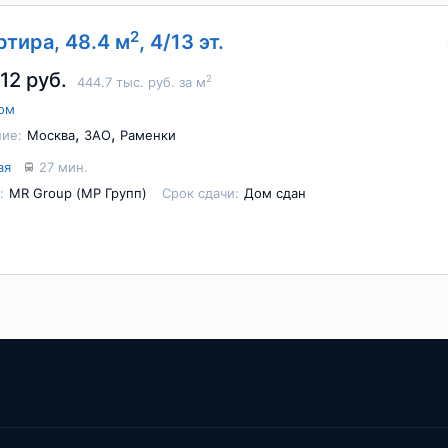
2
артира, 48.4 м
, 4/13 эт.
12 руб.
2
444.7 тыс. руб. за м
ом
,
,
ие:
Москва
ЗАО
Раменки
ая
27 мин.
:
MR Group (МР Групп)
Срок сдачи:
Дом сдан