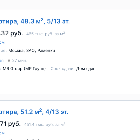
2
артира, 48.3 м
, 5/13 эт.
432 руб.
2
465 тыс. руб. за м
ом
,
,
ие:
Москва
ЗАО
Раменки
ая
27 мин.
:
MR Group (МР Групп)
Срок сдачи:
Дом сдан
2
ртира, 51.2 м
, 4/13 эт.
71 руб.
2
451.4 тыс. руб. за м
ом