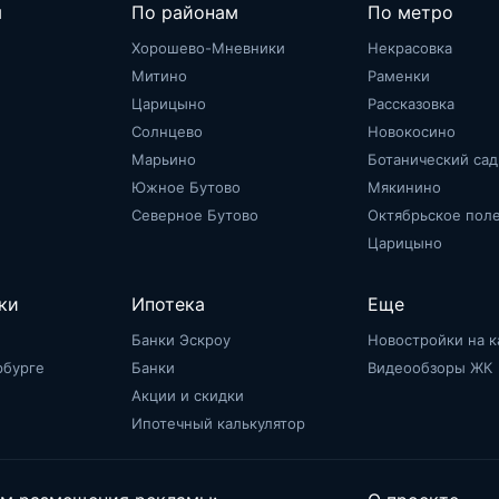
м
По районам
По метро
Хорошево-Мневники
Некрасовка
Митино
Раменки
Царицыно
Рассказовка
Солнцево
Новокосино
Марьино
Ботанический сад
Южное Бутово
Мякинино
Северное Бутово
Октябрьское пол
Царицыно
ки
Ипотека
Еще
Банки Эскроу
Новостройки на к
рбурге
Банки
Видеообзоры ЖК
Акции и скидки
Ипотечный калькулятор