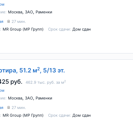
ом
,
,
ие:
Москва
ЗАО
Раменки
ая
27 мин.
:
MR Group (МР Групп)
Срок сдачи:
Дом сдан
2
ртира, 51.2 м
, 5/13 эт.
425 руб.
2
462.9 тыс. руб. за м
ом
,
,
ие:
Москва
ЗАО
Раменки
ая
27 мин.
:
MR Group (МР Групп)
Срок сдачи:
Дом сдан