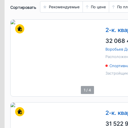
Рекомендуемые
По цене
По п
Сортировать
2-к. ква
32 068 
Воробьев Д
Расположен
Спортивн
Застройщик
1
/
4
2-к. ква
31 522 