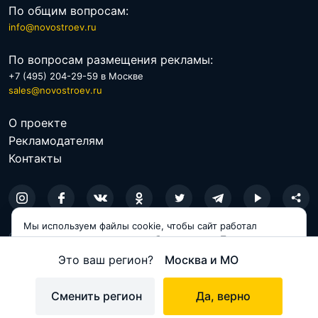
По общим вопросам:
info@novostroev.ru
По вопросам размещения рекламы:
+7 (495) 204-29-59 в Москве
sales@novostroev.ru
О проекте
Рекламодателям
Контакты
Мы используем файлы cookie, чтобы сайт работал
© 2026 NOVOSTROEV.RU
корректно и становился удобнее для вас. Продолжая
пользоваться сайтом, вы соглашаетесь с использованием
Это ваш регион?
Москва и МО
Политика обработки персональных данных
cookie.
Пользовательское соглашение
Принимаю
Сменить регион
Да, верно
Карта сайта