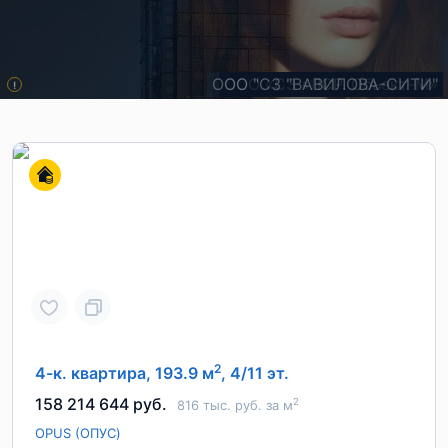
ООО "СЗ "ВАВИЛОВА-СИТИ"
ООО «СЗ «ЛСР. Объект-М»
ООО "СЗ "АГАТ"
!
2
4-к. квартира, 193.9 м
, 4/11 эт.
158 214 644 руб.
2
816 тыс. руб. за м
OPUS (ОПУС)