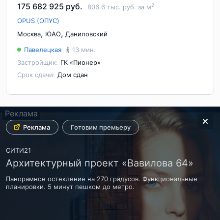
175 682 925 руб.
2
806.6 тыс. руб. за м
OPUS (ОПУС)
,
,
Москва
ЮАО
Даниловский
Павелецкая
13 мин.
Застройщик:
ГК «Пионер»
Срок сдачи:
Дом сдан
Реклама
Реклама
Реклама
Реклама
Реклама
Реклама
Реклама
Финальная очередь.
Готовим премьеру
5 км от Кремля
ДОНСТРОЙ
СИТИ21
Группа ЛСР
СИМВОЛ Квартал у центра Москвы
Архитектурный проект «Вавилова 64»
ЖК ЗИЛАРТ. Квартиры бизнес класса
До 30 августа – выгодные условия покупки.
Панорамное остекление на 270 градусов. Функциональные
Набережная Москвы-реки. 5 км от Кремля. МЦК и метро Зил.
планировки. 5 минут пешком до метро.
Доступна рассрочка.