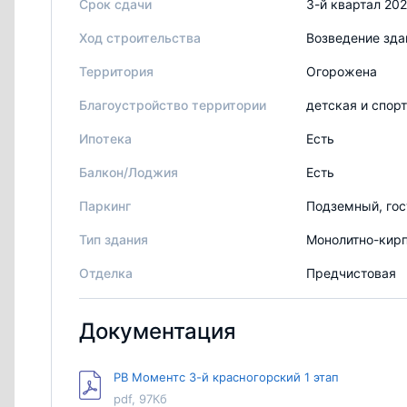
Срок сдачи
3-й квартал 20
Ход строительства
Возведение зда
Территория
Огорожена
Благоустройство территории
детская и спор
Ипотека
Есть
Балкон/Лоджия
Есть
Паркинг
Подземный, гос
Тип здания
Монолитно-кир
Отделка
Предчистовая
Документация
РВ Моментс 3-й красногорский 1 этап
pdf, 97Кб