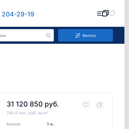
) 204-29-19
Фильтр
31 120 850 руб.
2
749.9 тыс. руб. за м
Комнат
1-к.