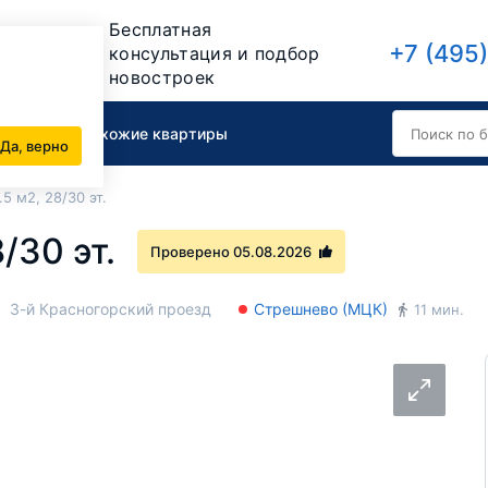
Бесплатная
+7 (495
консультация и подбор
новостроек
вартиру
Похожие квартиры
Да, верно
.5 м2, 28/30 эт.
8/30 эт.
Проверено 05.08.2026
3-й Красногорский проезд
Стрешнево (МЦК)
11 мин.