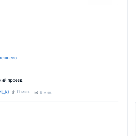
решнево
кий проезд
МЦК)
11 мин.
6 мин.