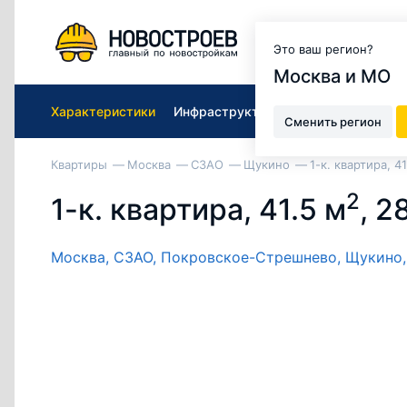
Москва и МО
Это ваш регион?
Москва и МО
Характеристики
Инфраструктура ЖК
Подобрать к
Сменить регион
Квартиры
Москва
СЗАО
Щукино
1-к. квартира, 41
2
1-к. квартира, 41.5 м
, 2
Москва,
СЗАО,
Покровское-Стрешнево,
Щукино,