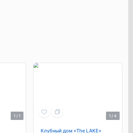
1
/
1
1
/
4
Клубный дом «The LAKE»