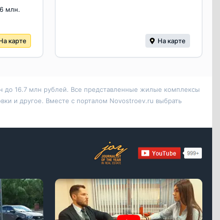
.6 млн.
На карте
На карте
лн до 16.7 млн рублей. Все представленные жилые комплексы
ки и другое. Вместе с порталом Novostroev.ru выбрать