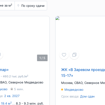
2
не за м
По сроку сдачи
1
/
5
лар»
ЖК «В Заревом проезде
15-17»
2
 - 460.2 тыс. руб./м
СВАО
,
Северное Медведково
Москва
,
СВАО
,
Северное Ме
ково
5 мин.
Медведково
да:
2 кв. 2027
Срок ввода:
Дом сдан
2
 19.4 м
8.3 - 9.3 млн. руб.