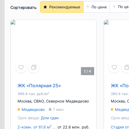
По це
Рекомендуемые
По цене
Сортировать
1
/
4
ЖК «Полярная 25»
ЖК «По
2
366.4 тыс. руб./м
280.4 тыс.
Москва
,
СВАО
,
Северное Медведково
Москва
,
Медведково
7 мин.
Медвед
Срок ввода:
Дом сдан
Срок вво
2
2-комн. от 61.6 м
от 22.6 млн. руб.
Студия от