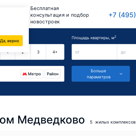
Бесплатная
+7 (495
консультация и подбор
новостроек
2
комнат
Площадь квартиры, м
Да, верно
1
2
3
4+
от
до
Больше
Метро
Район
параметров
ном Медведково
5
жилых комплексов