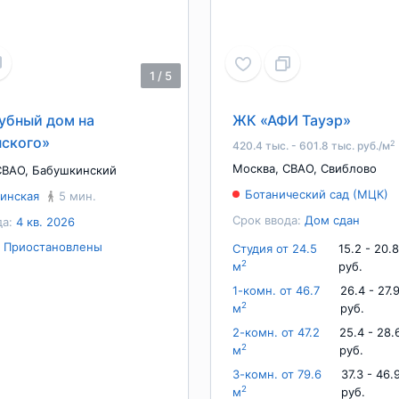
1
/
5
убный дом на
ЖК «АФИ Тауэр»
ского»
2
420.4 тыс. - 601.8 тыс. руб./м
Москва
,
СВАО
,
Свиблово
СВАО
,
Бабушкинский
Ботанический сад (МЦК)
инская
5 мин.
Срок ввода:
Дом сдан
да:
4 кв. 2026
:
Приостановлены
Студия от 24.5
15.2 - 20.
2
м
руб.
1-комн. от 46.7
26.4 - 27.
2
м
руб.
2-комн. от 47.2
25.4 - 28.
2
м
руб.
3-комн. от 79.6
37.3 - 46.
2
м
руб.