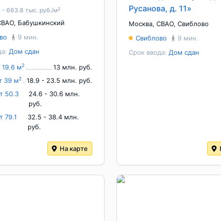
Русанова, д. 11»
2
 - 663.8 тыс. руб./м
СВАО
,
Бабушкинский
Москва
,
СВАО
,
Свиблово
во
9 мин.
Свиблово
9 мин.
да:
Дом сдан
Срок ввода:
Дом сдан
2
 19.6 м
13 млн. руб.
2
т 39 м
18.9 - 23.5 млн. руб.
т 50.3
24.6 - 30.6 млн.
руб.
т 79.1
32.5 - 38.4 млн.
руб.
На карте