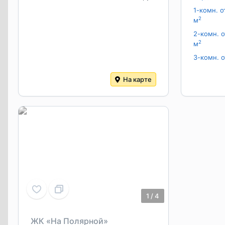
1-комн. о
2
м
2-комн. о
2
м
3-комн. о
На карте
1
/
4
ЖК «На Полярной»