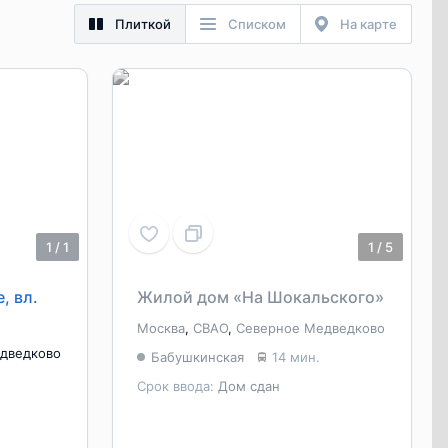
Плиткой
Списком
На карте
1
/
1
1
/
5
, вл.
Жилой дом «На Шокальского»
Москва
,
СВАО
,
Северное Медведково
дведково
Бабушкинская
14 мин.
Срок ввода:
Дом сдан