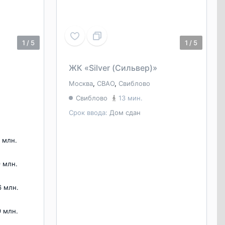
1
/
5
1
/
5
ЖК «Silver (Сильвер)»
Москва
,
СВАО
,
Свиблово
Свиблово
13 мин.
Срок ввода:
Дом сдан
8 млн.
9 млн.
6 млн.
9 млн.