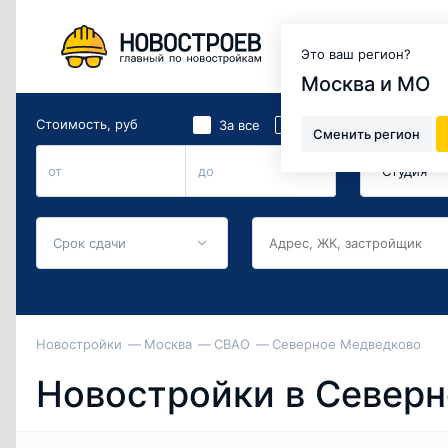
Москва и МО
Это ваш регион?
Москва и МО
Стоимость, руб
Количество 
2
За все
За м
Сменить регион
Студия
от
до
Срок сдачи
Новостройки
Москва
СВАО
Северное Медведково
Новостройки в Север