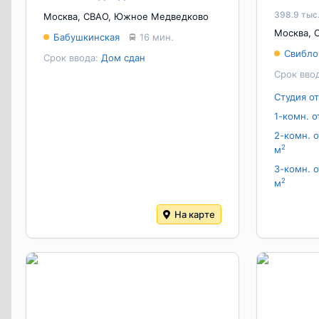
398.9 тыс.
Москва
,
СВАО
,
Южное Медведково
Москва
,
Бабушкинская
16 мин.
Свибло
Срок ввода:
Дом сдан
Срок вво
Студия от
1-комн. о
2-комн. о
2
м
3-комн. о
2
м
На карте