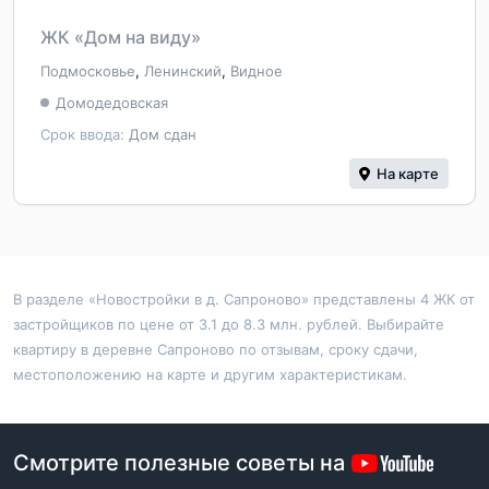
ЖК «Дом на виду»
Подмосковье
,
Ленинский
,
Видное
Домодедовская
Срок ввода:
Дом сдан
На карте
В разделе «Новостройки в д. Сапроново» представлены 4 ЖК от
застройщиков по цене от 3.1 до 8.3 млн. рублей. Выбирайте
квартиру в деревне Сапроново по отзывам, сроку сдачи,
местоположению на карте и другим характеристикам.
Смотрите полезные советы на