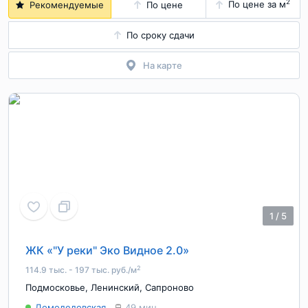
2
По цене за м
Рекомендуемые
По цене
По сроку сдачи
На карте
1
/
5
ЖК «"У реки" Эко Видное 2.0»
2
114.9 тыс. - 197 тыс. руб./м
Подмосковье
,
Ленинский
,
Сапроново
Домодедовская
49 мин.