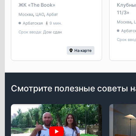
ЖК «The Book»
Клубны
11/3»
Москва
,
ЦАО
,
Арбат
Москва
,
Арбатская
9 мин.
Арбатс
Срок ввода:
Дом сдан
Срок вво
На карте
Смотрите полезные советы н