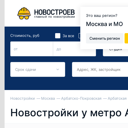
Москва и МО
Это ваш регион?
Москва и МО
Стоимость, руб
Количество 
2
За все
За м
Сменить регион
Студия
от
до
Срок сдачи
Новостройки
Москва
Арбатско-Покровская
Арбатская
Новостройки у метро 