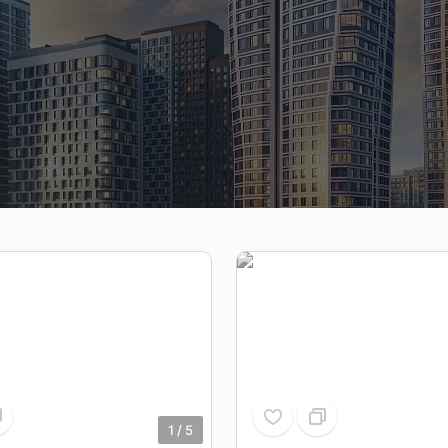
1
/
5