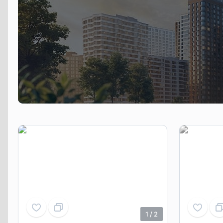
!
1
/
2