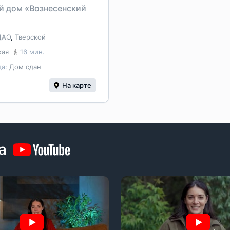
й дом «Вознесенский
ЦАО
,
Тверской
кая
16 мин.
да:
Дом сдан
На карте
а