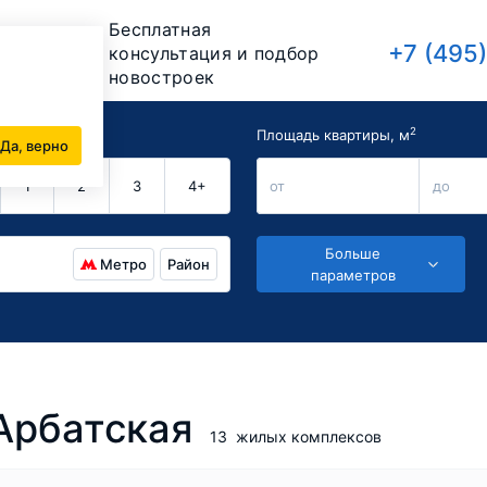
Бесплатная
+7 (495
консультация и подбор
новостроек
2
комнат
Площадь квартиры, м
Да, верно
1
2
3
4+
от
до
Больше
Метро
Район
параметров
Арбатская
13
жилых комплексов