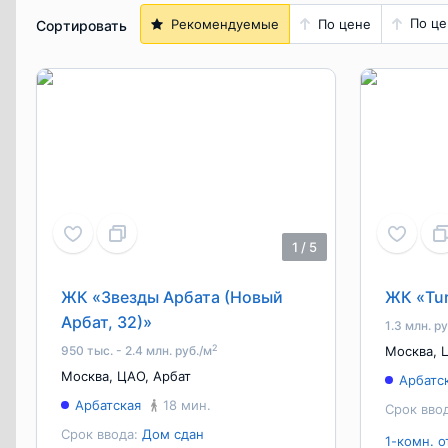
По це
Рекомендуемые
По цене
Сортировать
1
/
5
ЖК «Звезды Арбата (Новый
ЖК «Tur
Арбат, 32)»
1.3 млн. р
2
950 тыс. - 2.4 млн. руб./м
Москва
,
Москва
,
ЦАО
,
Арбат
Арбатс
Арбатская
18 мин.
Срок вво
Срок ввода:
Дом сдан
1-комн. о