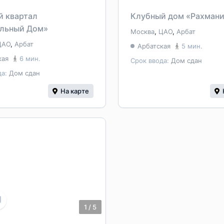
й квартал
Клубный дом «Рахман
альный Дом»
Москва
,
ЦАО
,
Арбат
ЦАО
,
Арбат
Арбатская
5 мин.
кая
6 мин.
Срок ввода:
Дом сдан
да:
Дом сдан
На карте
1
/
5