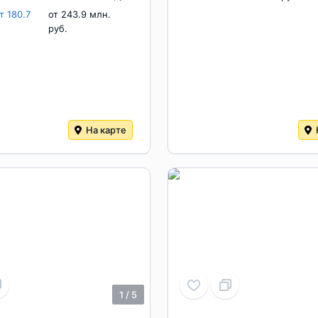
т 180.7
от 243.9 млн.
руб.
На карте
1
/
5