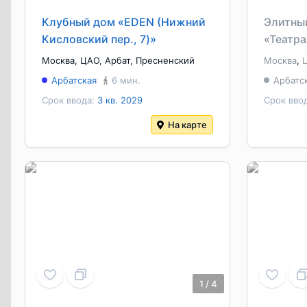
Клубный дом «EDEN (Нижний
Элитны
Кисловский пер., 7)»
«Театр
Москва
,
ЦАО
,
Арбат
,
Пресненский
Москва
,
Арбатская
6 мин.
Арбатс
Срок ввода:
3 кв. 2029
Срок вво
На карте
1
/
4