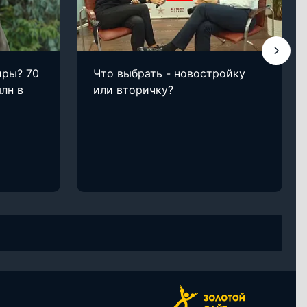
иры? 70
Что выбрать - новостройку
лн в
или вторичку?