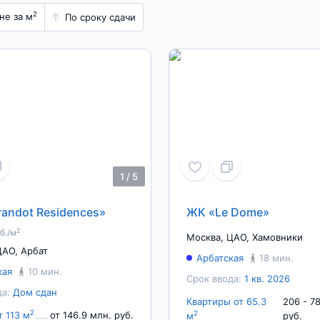
2
не за м
По сроку сдачи
1
/
5
andot Residences»
ЖК «Le Dome»
2
уб./м
Москва
,
ЦАО
,
Хамовники
ЦАО
,
Арбат
Арбатская
18 мин.
кая
10 мин.
Срок ввода:
1 кв. 2026
да:
Дом сдан
Квартиры от 65.3
206 - 7
2
т 113 м
от 146.9 млн. руб.
2
м
руб.