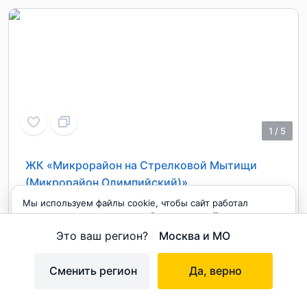
1
/
5
ЖК «Микрорайон на Стрелковой Мытищи
(Микрорайон Олимпийский)»
Мы используем файлы cookie, чтобы сайт работал
Подмосковье
,
Мытищи
,
Мытищи
корректно и становился удобнее для вас. Продолжая
Медведково
пользоваться сайтом, вы соглашаетесь с использованием
Это ваш регион?
Москва и МО
cookie.
На карте
Принимаю
Сменить регион
Да, верно
на карте