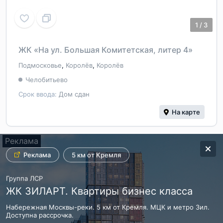
1
/
3
ЖК «На ул. Большая Комитетская, литер 4»
Подмосковье
,
Королёв
,
Королёв
Челобитьево
Срок ввода:
Дом сдан
На карте
Реклама
Реклама
Реклама
2
Реклама
Реклама
Реклама
Реклама
Готовим премьеру
от 28 м
5 км от Кремля
- от 23.6 млн Руб.
СИТИ21
Донстрой
Группа ЛСР
Архитектурный проект «Вавилова 64»
ОСТРОВ. КВАРТАЛ-КУРОРТ
ЖК ЗИЛАРТ. Квартиры бизнес класса
Панорамное остекление на 270 градусов. Функциональные
До 30 августа - выгодные условия покупки! Ограниченный пул
Набережная Москвы-реки. 5 км от Кремля. МЦК и метро Зил.
планировки. 5 минут пешком до метро.
квартир на западе Москвы, у парка и реки
Доступна рассрочка.