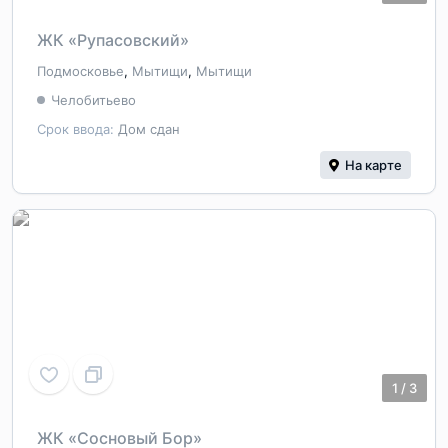
ЖК «Рупасовский»
Подмосковье
,
Мытищи
,
Мытищи
Челобитьево
Срок ввода:
Дом сдан
На карте
1
/
3
ЖК «Сосновый Бор»