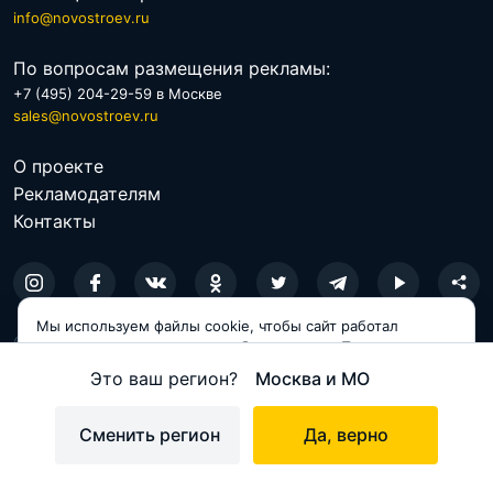
info@novostroev.ru
По вопросам размещения рекламы:
+7 (495) 204-29-59 в Москве
sales@novostroev.ru
О проекте
Рекламодателям
Контакты
Мы используем файлы cookie, чтобы сайт работал
© 2026 NOVOSTROEV.RU
корректно и становился удобнее для вас. Продолжая
пользоваться сайтом, вы соглашаетесь с использованием
Политика обработки персональных данных
Это ваш регион?
Москва и МО
cookie.
Пользовательское соглашение
Принимаю
Сменить регион
Да, верно
Карта сайта
на карте