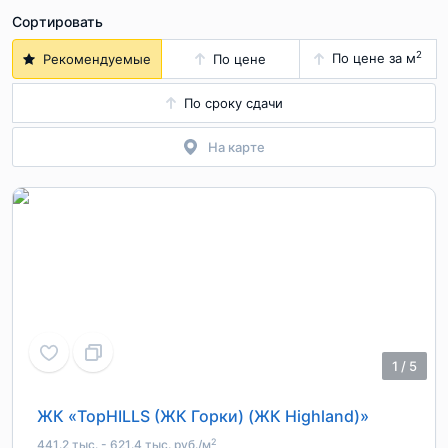
Сортировать
2
По цене за м
Рекомендуемые
По цене
По сроку сдачи
На карте
1
/
5
ЖК «TopHILLS (ЖК Горки) (ЖК Highland)»
2
441.2 тыс. - 621.4 тыс. руб./м