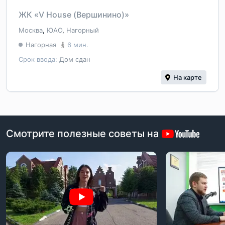
ЖК «V House (Вершинино)»
Москва
,
ЮАО
,
Нагорный
Нагорная
6 мин.
Срок ввода:
Дом сдан
На карте
Смотрите полезные советы на