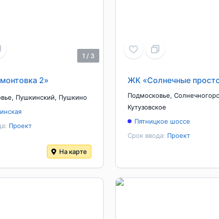
1
/
3
монтовка 2»
ЖК «Солнечные прост
Подмосковье
,
Солнечногор
овье
,
Пушкинский
,
Пушкино
Кутузовское
инская
Пятницкое шоссе
да:
Проект
Срок ввода:
Проект
На карте