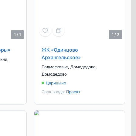
1
/
1
1
/
3
оры»
ЖК «Одинцово
Архангельское»
ский
,
Подмосковье
,
Домодедово
,
Домодедово
Царицыно
Срок ввода:
Проект