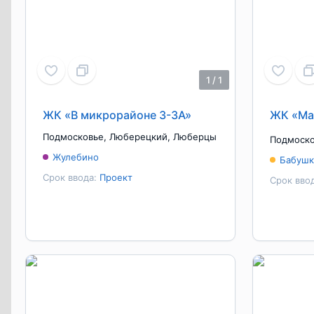
1
/
1
ЖК «В микрорайоне 3-3А»
ЖК «Ма
Подмосковье
,
Люберецкий
,
Люберцы
Подмоск
Жулебино
Бабушк
Срок ввода:
Проект
Срок вво