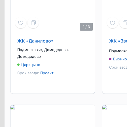
1
/
3
ЖК «Данилово»
ЖК «Зв
Подмосковье
,
Домодедово
,
Подмоск
Домодедово
Выхино
Царицыно
Срок вво
Срок ввода:
Проект