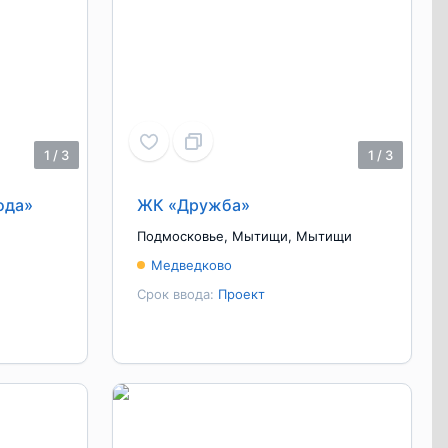
1
/
3
1
/
3
ода»
ЖК «Дружба»
Подмосковье
,
Мытищи
,
Мытищи
Медведково
Срок ввода:
Проект