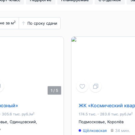
2
не за м
По сроку сдачи
1
/
5
юзный»
ЖК «Космический квар
2
2
 - 305.6 тыс. руб./м
174.5 тыс. - 283.6 тыс. руб./м
овье
,
Одинцовский
,
Подмосковье
,
Королёв
о
Щёлковская
34 мин.