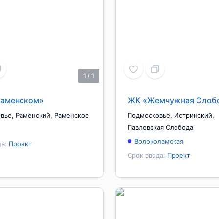
1
/
1
Раменском»
ЖК «Жемчужная Слоб
овье
,
Раменский
,
Раменское
Подмосковье
,
Истринский
,
Павловская Слобода
Волоколамская
да:
Проект
Срок ввода:
Проект