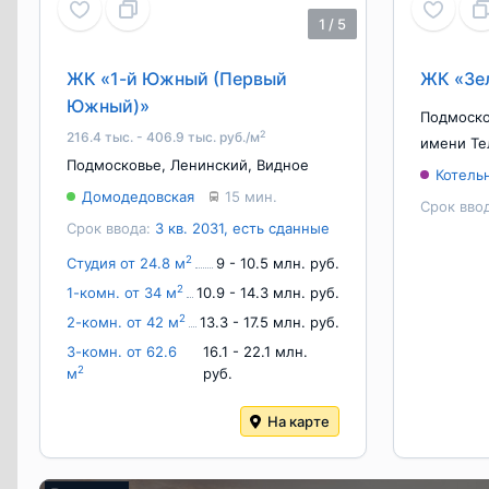
1
/
5
ЖК «1-й Южный (Первый
ЖК «Зе
Южный)»
Подмоск
2
216.4 тыс. - 406.9 тыс. руб./м
имени Те
Подмосковье
,
Ленинский
,
Видное
Котель
Домодедовская
15 мин.
Срок вво
Срок ввода:
3 кв. 2031, есть сданные
2
Студия от 24.8 м
9 - 10.5 млн. руб.
2
1-комн. от 34 м
10.9 - 14.3 млн. руб.
2
2-комн. от 42 м
13.3 - 17.5 млн. руб.
3-комн. от 62.6
16.1 - 22.1 млн.
2
м
руб.
На карте