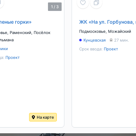
1
/
3
леные горки»
ЖК «На ул. Горбунова, 
Подмосковье
,
Можайский
овье
,
Раменский
,
Посёлок
льмана
Кунцевская
27 мин.
ники
Срок ввода:
Проект
да:
Проект
На карте