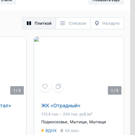
Плиткой
Списком
На карте
1
/
5
1
/
5
тал»
ЖК «Отрадный»
2
172.4 тыс. - 234 тыс. руб./м
Подмосковье
,
Мытищи
,
Мытищи
ВДНХ
44 мин.