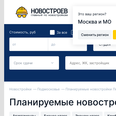
Москва и МО
Это ваш регион?
Москва и МО
Стоимость, руб
Количество 
2
За все
За м
Сменить регион
Студия
от
до
Срок сдачи
Новостройки
Подмосковье
Планируемые новостройки П
Планируемые новостр
Апартаменты
Бизнес-класс
Эконом-класс
Комф