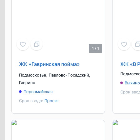
1
/
1
ЖК «Гавринская пойма»
ЖК «В 
Подмоск
Подмосковье
,
Павлово-Посадский
,
Гаврино
Выхино
Первомайская
Срок вво
Срок ввода:
Проект