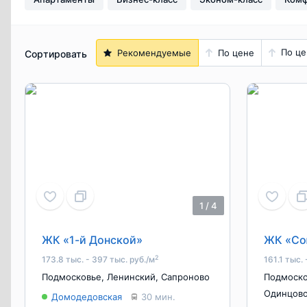
По це
Рекомендуемые
По цене
Сортировать
1
/
4
ЖК «1-й Донской»
ЖК «Со
2
173.8 тыс. - 397 тыс. руб./м
161.1 тыс.
Подмосковье
,
Ленинский
,
Сапроново
Подмоск
Одинцов
Домодедовская
30 мин.