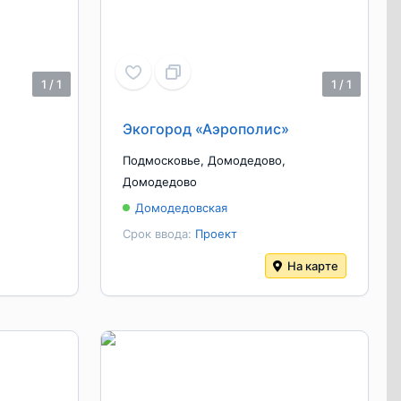
1
/
1
1
/
1
Экогород «Аэрополис»
Подмосковье
,
Домодедово
,
Домодедово
Домодедовская
Срок ввода:
Проект
На карте