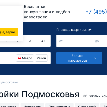
Бесплатная
+7 (495
консультация и подбор
новостроек
2
комнат
Площадь квартиры, м
Да, верно
1
2
3
4+
от
до
Больше
Метро
Район
параметров
одмосковья
ойки Подмосковья
36
жилых ком
орт-класс
Недорогие
Планируемые
С отделкой
За