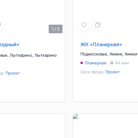
1
/
5
ездный»
ЖК «Планерная»
Подмосковье
,
Химки
,
Химки
овье
,
Лыткарино
,
Лыткарино
Планерная
44 мин.
Срок ввода:
Проект
да:
Проект