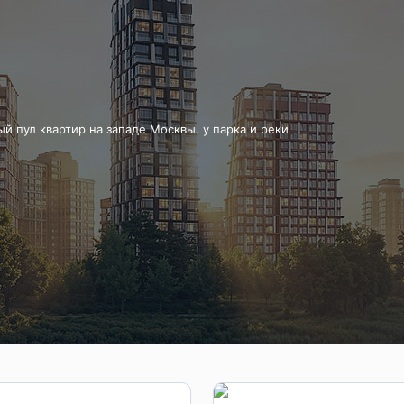
а
»
 Зил. Доступна рассрочка.
й пул квартир на западе Москвы, у парка и реки
ые планировки. 5 минут пешком до метро.