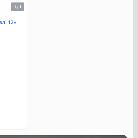
1
/
1
вл. 12»