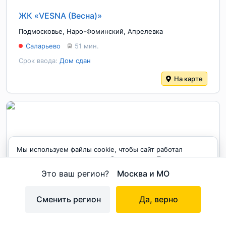
ЖК «VESNA (Весна)»
Подмосковье
,
Наро-Фоминский
,
Апрелевка
Саларьево
51 мин.
Срок ввода:
Дом сдан
На карте
Мы используем файлы cookie, чтобы сайт работал
корректно и становился удобнее для вас. Продолжая
пользоваться сайтом, вы соглашаетесь с использованием
Это ваш регион?
Москва и МО
cookie.
1
/
5
Принимаю
Сменить регион
Да, верно
на карте
ЖК «Новые Ватутинки микрорайон Десна»