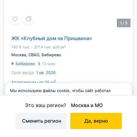
1
/
5
ЖК «Клубный дом на Пришвина»
2
140.9 тыс. - 217.4 тыс. руб./м
Москва
,
СВАО
,
Бибирево
Бибирево
13 мин.
Срок ввода:
1 кв. 2026
2
Апартаменты от 25 м
Мы используем файлы cookie, чтобы сайт работал
На карте
корректно и становился удобнее для вас. Продолжая
пользоваться сайтом, вы соглашаетесь с использованием
Это ваш регион?
Москва и МО
cookie.
Принимаю
Сменить регион
Да, верно
на карте