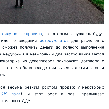
в силу новые правила
, по которым вынуждены будут
ь идет о введении
эскроу-счетов
для расчетов с
 сможет получить деньги до полного выполнения
ма неудобный и невыгодный для застройщика метод
некоторые из девелоперов заключают договора с
для того, чтобы впоследствии вывести деньги на свои
ки.
тся весьма резким ростом продаж у некоторых
019 года
)
, и этот рост в разы превышает
ключенных ДДУ.