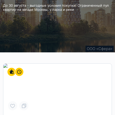
Набережная Москвы-реки. 5 км от Кремля. МЦК и метро Зил.
Панорамное остекление на 270 градусов. Функциональные
До 30 августа - выгодные условия покупки! Ограниченный пул
Доступна рассрочка.
планировки. 5 минут пешком до метро.
квартир на западе Москвы, у парка и реки
ООО "СЗ "ВАВИЛОВА-СИТИ"
ООО «СЗ «ЛСР. Объект-М»
ООО «Сфера»
!