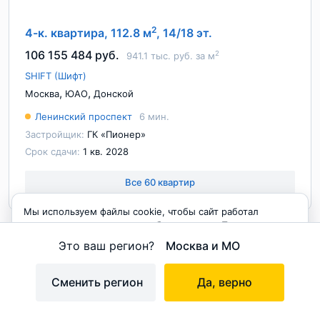
2
4-к. квартира, 112.8 м
, 14/18 эт.
106 155 484 руб.
2
941.1 тыс. руб. за м
SHIFT (Шифт)
,
,
Москва
ЮАО
Донской
Ленинский проспект
6 мин.
Застройщик:
ГК «Пионер»
Срок сдачи:
1 кв. 2028
Все 60 квартир
Мы используем файлы cookie, чтобы сайт работал
корректно и становился удобнее для вас. Продолжая
пользоваться сайтом, вы соглашаетесь с использованием
Это ваш регион?
Москва и МО
cookie.
Принимаю
Сменить регион
Да, верно
на карте