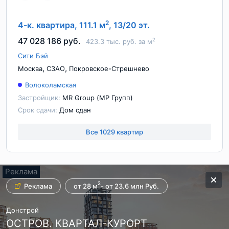
2
4-к. квартира, 111.1 м
, 13/20 эт.
47 028 186 руб.
2
423.3 тыс. руб. за м
Сити Бэй
,
,
Москва
СЗАО
Покровское-Стрешнево
Волоколамская
Застройщик:
MR Group (МР Групп)
Срок сдачи:
Дом сдан
Все 1029 квартир
Реклама
Реклама
Реклама
2
Реклама
Реклама
Реклама
Реклама
5 км от Кремля
Готовим премьеру
от 28 м
- от 23.6 млн Руб.
Группа ЛСР
СИТИ21
Донстрой
ЖК ЗИЛАРТ. Квартиры бизнес класса
Архитектурный проект «Вавилова 64»
ОСТРОВ. КВАРТАЛ-КУРОРТ