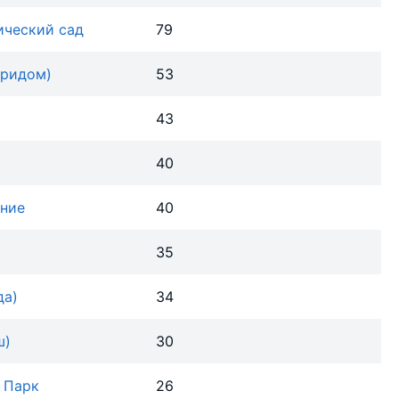
ический сад
79
Фридом)
53
43
40
ние
40
35
да)
34
ш)
30
 Парк
26