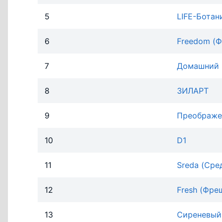
5
LIFE-Ботан
6
Freedom (
7
Домашний
8
ЗИЛАРТ
9
Преображе
10
D1
11
Sreda (Сре
12
Fresh (Фре
13
Сиреневый