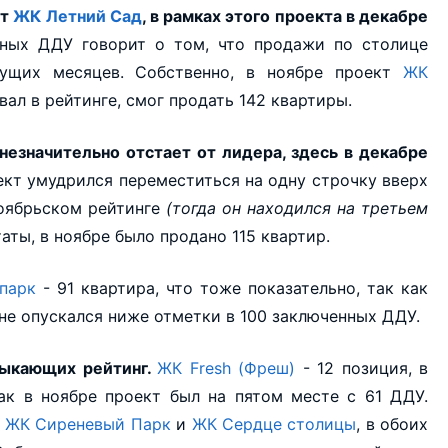
ет
ЖК Летний Сад
, в рамках этого проекта в декабре
ных ДДУ говорит о том, что продажи по столице
дущих месяцев. Собственно, в ноябре проект
ЖК
вал в рейтинге, смог продать 142 квартиры.
незначительно отстает от лидера, здесь в декабре
ект умудрился переместиться на одну строчку вверх
ноябрьском рейтинге
(тогда он находился на третьем
аты, в ноябре было продано 115 квартир.
парк
- 91 квартира, что тоже показательно, так как
не опускался ниже отметки в 100 заключенных ДДУ.
мыкающих рейтинг.
ЖК Fresh (Фреш)
- 12 позиция, в
как в ноябре проект был на пятом месте с 61 ДДУ.
й
ЖК Сиреневый Парк
и
ЖК Сердце столицы
, в обоих